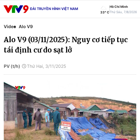
Hồ Chí Minh
ĐÀI TRUYỀN HÌNH VIỆT NAM
Thứ Sáu, 7/8/2026
33° C
Video
Alo V9
Alo V9 (03/11/2025): Nguy cơ tiếp tục
tái định cư do sạt lở
PV (t/h)
Thứ Hai, 3/11/2025