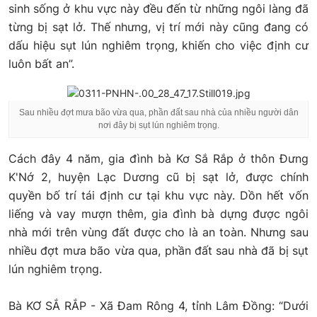
sinh sống ở khu vực này đều đến từ những ngôi làng đã
từng bị sạt lở. Thế nhưng, vị trí mới này cũng đang có
dấu hiệu sụt lún nghiêm trọng, khiến cho việc định cư
luôn bất an”.
Sau nhiều đợt mưa bão vừa qua, phần đất sau nhà của nhiều người dân
nơi đây bị sụt lún nghiêm trọng.
Cách đây 4 năm, gia đình bà Kơ Sắ Rắp ở thôn Đưng
K'Nớ 2, huyện Lạc Dương cũ bị sạt lở, được chính
quyền bố trí tái định cư tại khu vực này. Dồn hết vốn
liếng và vay mượn thêm, gia đình bà dựng được ngôi
nhà mới trên vùng đất được cho là an toàn. Nhưng sau
nhiều đợt mưa bão vừa qua, phần đất sau nhà đã bị sụt
lún nghiêm trọng.
Bà KƠ SẮ RẮP - Xã Đam Rông 4, tỉnh Lâm Đồng: “Dưới