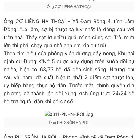
Ông CƠ LIÊNG HA THOẠI
Ông CƠ LIÊNG HA THOẠI - Xã Đam Rông 4, tỉnh Lâm
Đồng: "Lo lắm, sợ bị trượt ta luy nhất là đằng sau với
trên nhà. Thấy sạt lở nhiều quá, mình cũng sợ. Trời mưa
lớn thì phải chạy qua nhà anh em xin cư trú)
Theo tìm hiểu của phóng viên đường dây nóng, Khu tái
định cư Đưng K'Nớ 5 được xây dựng trên sườn đồi tự
nhiên, hiện có 63/73 hộ đã đến sinh sống. Nhưng chỉ
sau vài năm, đã xuất hiện ít nhất 2 điểm sạt trượt lớn,
uy hiếp hàng chục hộ dân. Trước mắt, chính quyền địa
phương đã thành lập đội xung kích ứng trực 24/24 để
hỗ trợ người dân khi có sự cố.
Ông PHI SRÔN HA PÔL
Ông PHI SRÔN HA PÔL - Phòng Kinh tế xã Đam Rông 4,