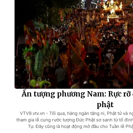
Ấn tượng phương Nam: Rực rỡ
phật
VTV9.vtv.vn - Tối qua, hàng ngàn tăng ni, Phật tử và 
tham gia lễ cung rước tượng Đức Phật sơ sanh từ tổ đì
Tự. Đây cũng là hoạt động mở đầu cho Tuần lễ Phậ