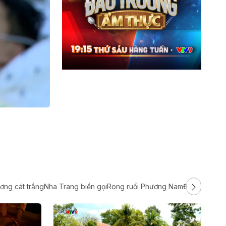
ơng cát trắng
Nha Trang biển gọi
Rong ruổi Phương Nam
Điểm đến cuố