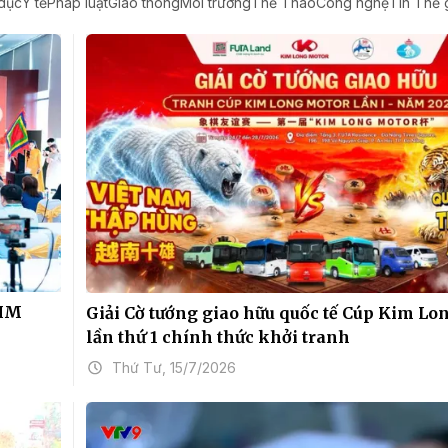
dục
Y tế
Pháp luật
Giao thông
Môi trường
Thể Thao
Công nghệ
Tin Thế g
KIM
Giải Cờ tướng giao hữu quốc tế Cúp Kim Lo
lần thứ 1 chính thức khởi tranh
Thứ Tư, 15/7/2026