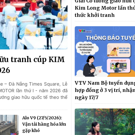
Giải Cờ tướng giao hữu 
Kim Long Motor lần thứ
thức khởi tranh
hữu tranh cúp KIM
026
VTV Nam Bộ tuyển dụng
ce – Đà Nẵng Times Square, Lễ
hợp đồng ở 3 vị trí, nhậ
MOTOR lần thứ I - năm 2026 đã
tướng giao hữu quốc tế theo thể
ngày 17/7
Alo V9 (27/5/2026):
Vận tải hàng hóa lớn
gặp khó