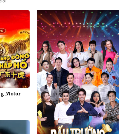
iới
ng Motor