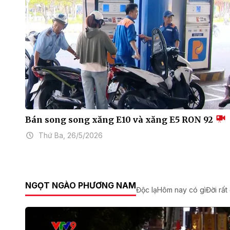
Bán song song xăng E10 và xăng E5 RON 92
Thứ Ba, 26/5/2026
NGỌT NGÀO PHƯƠNG NAM
Độc lạ
Hôm nay có gì
Đời rất