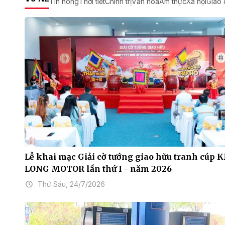
Tin nóng
Thời tiết
Chính trị
Văn hóa
Ẩm thực
Xã hội
Giáo 
Lễ khai mạc Giải cờ tướng giao hữu tranh cúp 
LONG MOTOR lần thứ I - năm 2026
Thứ Sáu, 24/7/2026