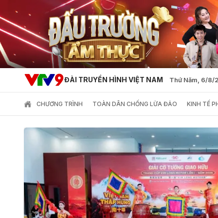
ĐÀI TRUYỀN HÌNH VIỆT NAM
Thứ Năm, 6/8/
CHƯƠNG TRÌNH
TOÀN DÂN CHỐNG LỪA ĐẢO
KINH TẾ 