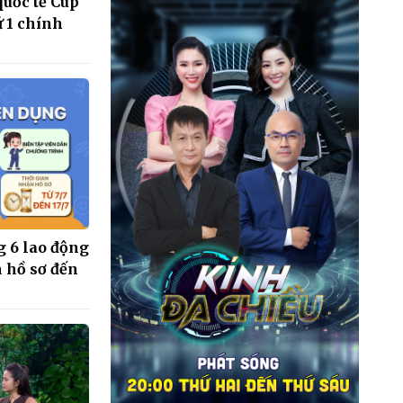
quốc tế Cúp
 1 chính
 6 lao động
n hồ sơ đến