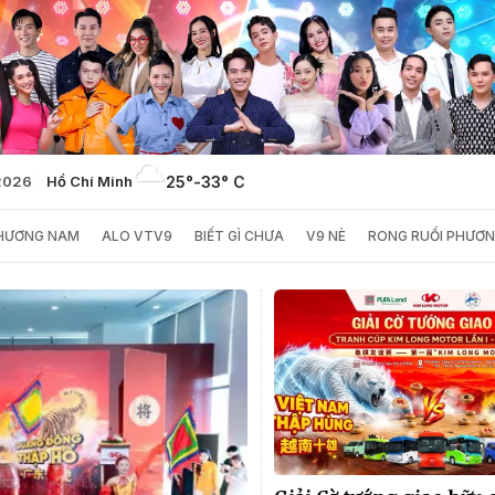
2026
Hồ Chí Minh
25°
-
33° C
PHƯƠNG NAM
ALO VTV9
BIẾT GÌ CHƯA
V9 NÈ
RONG RUỔI PHƯƠ