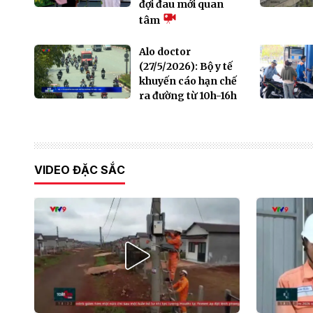
đợi đau mới quan
tâm
Alo doctor
(27/5/2026): Bộ y tế
khuyến cáo hạn chế
ra đường từ 10h-16h
VIDEO ĐẶC SẮC