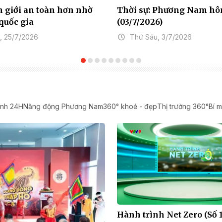
 giới an toàn hơn nhờ
Thời sự: Phương Nam h
 quốc gia
(03/7/2026)
, 25/7/2026
Thứ Sáu, 3/7/2026
ảnh 24H
Năng động Phương Nam
360° khoẻ - đẹp
Thị trường 360°
Bí m
Hành trình Net Zero (Số 