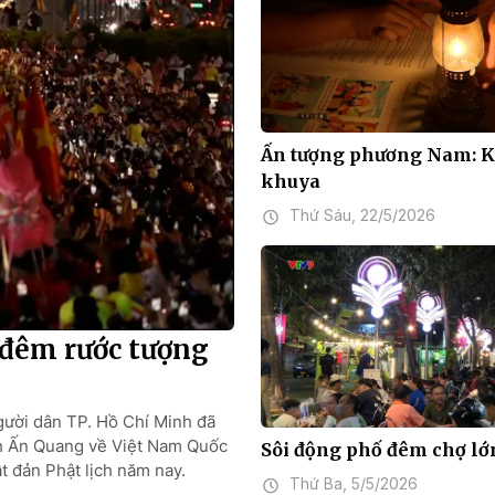
Ấn tượng phương Nam: K
khuya
Thứ Sáu, 22/5/2026
 đêm rước tượng
người dân TP. Hồ Chí Minh đã
nh Ấn Quang về Việt Nam Quốc
Sôi động phố đêm chợ lớ
t đản Phật lịch năm nay.
Thứ Ba, 5/5/2026