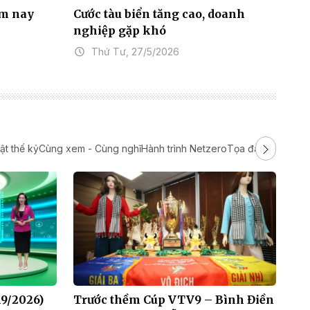
ôm nay
Cước tàu biển tăng cao, doanh
NA
nghiệp gặp khó
cứ
Thứ Tư, 27/5/2026
ật thế kỷ
Cùng xem - Cùng nghĩ
Hành trình Netzero
Tọa đàm
Phim tài l
19/2026)
Trước thềm Cúp VTV9 – Bình Điền