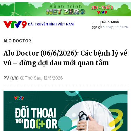
Hồ Chí Minh
ĐÀI TRUYỀN HÌNH VIỆT NAM
Thứ Bảy, 8/8/2026
33° C
ALO DOCTOR
Alo Doctor (06/6/2026): Các bệnh lý về
vú – đừng đợi đau mới quan tâm
PV (t/h)
Thứ Sáu, 12/6/2026