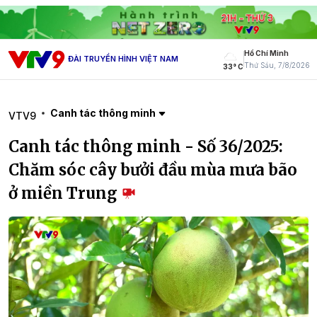
Hồ Chí Minh
ĐÀI TRUYỀN HÌNH VIỆT NAM
Thứ Sáu, 7/8/2026
33° C
Canh tác thông minh
VTV9
Canh tác thông minh - Số 36/2025:
Chăm sóc cây bưởi đầu mùa mưa bão
ở miền Trung