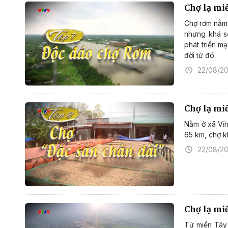
Chợ lạ mi
Chợ rơm nằm 
nhưng khá sô
phát triển m
đời từ đó.
22/08/2
Chợ lạ mi
Nằm ở xã Vĩn
65 km, chợ kh
22/08/2
Chợ lạ mi
Từ miền Tây 