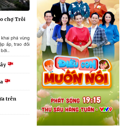
o chợ Trôi
 khai phá vùng
ập ấp, trao đổi
ởi...
Mây
Ma
ừa trên