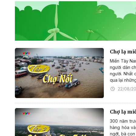
Chợ lạ mi
Miền Tây Nam
người dân ch
người. Nhất 
qua lại nhữn
22/08/2
Chợ lạ mi
300 năm trư
hàng hóa và
ngớt, bà con