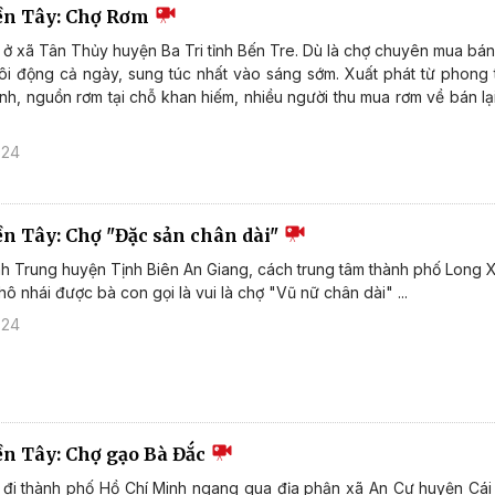
ền Tây: Chợ Rơm
ở xã Tân Thủy huyện Ba Tri tỉnh Bến Tre. Dù là chợ chuyên mua bán 
i động cả ngày, sung túc nhất vào sáng sớm. Xuất phát từ phong 
ạnh, nguồn rơm tại chỗ khan hiếm, nhiều người thu mua rơm về bán lạ
024
ền Tây: Chợ "Đặc sản chân dài"
h Trung huyện Tịnh Biên An Giang, cách trung tâm thành phố Long
ô nhái được bà con gọi là vui là chợ "Vũ nữ chân dài" ...
024
ền Tây: Chợ gạo Bà Đắc
đi thành phố Hồ Chí Minh ngang qua địa phận xã An Cư huyện Cái 