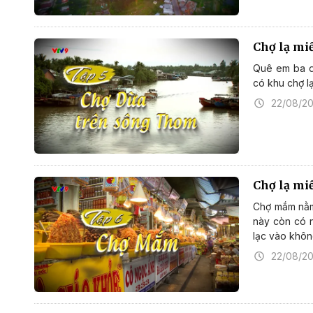
Chợ lạ mi
Quê em ba dả
có khu chợ lạ
22/08/2
Chợ lạ m
Chợ mắm nằm 
này còn có 
lạc vào khôn
22/08/2