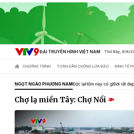
ĐÀI TRUYỀN HÌNH VIỆT NAM
Thứ Bảy, 8/8/
CHƯƠNG TRÌNH
TOÀN DÂN CHỐNG LỪA ĐẢO
KINH TẾ 
NGỌT NGÀO PHƯƠNG NAM
Độc lạ
Hôm nay có gì
Đời rất đẹ
Chợ lạ miền Tây: Chợ Nổi