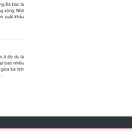
ng Bà Đắc là
ờng sông. Nhờ
òn xuất khẩu
ì ở đó dù là
nga bao nhiêu
giữa ba tỉnh
.