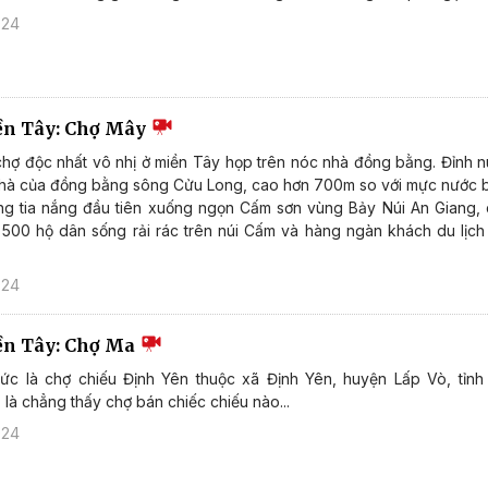
024
ền Tây: Chợ Mây
chợ độc nhất vô nhị ở miền Tây họp trên nóc nhà đồng bằng. Đỉnh 
hà của đồng bằng sông Cửu Long, cao hơn 700m so với mực nước bi
ững tia nắng đầu tiên xuống ngọn Cấm sơn vùng Bảy Núi An Giang,
 500 hộ dân sống rải rác trên núi Cấm và hàng ngàn khách du lịc
024
ền Tây: Chợ Ma
hức là chợ chiếu Định Yên thuộc xã Định Yên, huyện Lấp Vò, tỉn
 là chẳng thấy chợ bán chiếc chiếu nào...
024