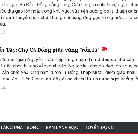
p chợ gạo Bà Đắc. Đồng bằng sông Cửu Long có nhiều vựa gạo như
tiêu thụ gạo lớn nhất trong khu vực, vừa tiện đường bộ lại thuận đư
 bến dưới thuyền nên chợ không chỉ cung ứng gạo trong nước mà c
âu.
024
ền Tây: Chợ Cá Đồng giữa vùng "rốn lũ"
cứu dân gian Nguyễn Hữu Hiệp từng nhận định ở đâu có nhu cầu th
mà dân chọn thì chợ vẫn phát triển. Ngược lại, chợ có đẹp, có nguy 
ó vẫn chết yểu. Chợ nằm ở rốn lũ Đồng Tháp Mười, điểm giao nhau 
Long An - Tiền Giang, nơi đây được ví như túi cá nước ngọt khổng lồ
024
 TẦNG PHÁT SÓNG
BAN LÃNH ĐẠO
TUYỂN DỤNG