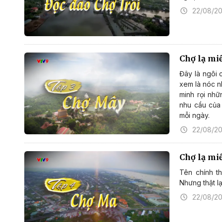
22/08/2
Chợ lạ mi
Đây là ngôi 
xem là nóc n
minh rọi nh
nhu cầu của
mỗi ngày.
22/08/2
Chợ lạ mi
Tên chính t
Nhưng thật lạ
22/08/2