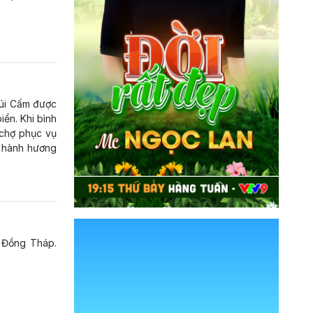
núi Cấm được
ển. Khi bình
 chợ phục vụ
h hành hương
h Đồng Tháp.