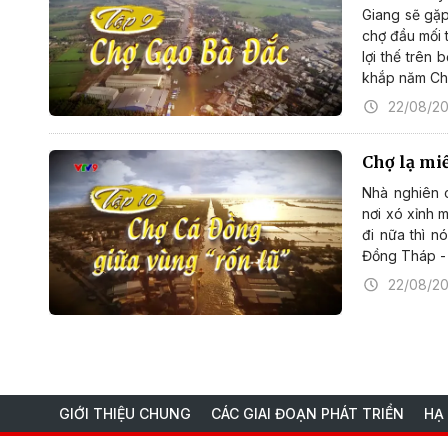
Giang sẽ gặ
chợ đầu mối 
lợi thế trên
khắp năm Ch
22/08/2
Chợ lạ mi
Nhà nghiên 
nơi xó xỉnh 
đi nữa thì n
Đồng Tháp - 
22/08/2
GIỚI THIỆU CHUNG
CÁC GIAI ĐOẠN PHÁT TRIỂN
HẠ