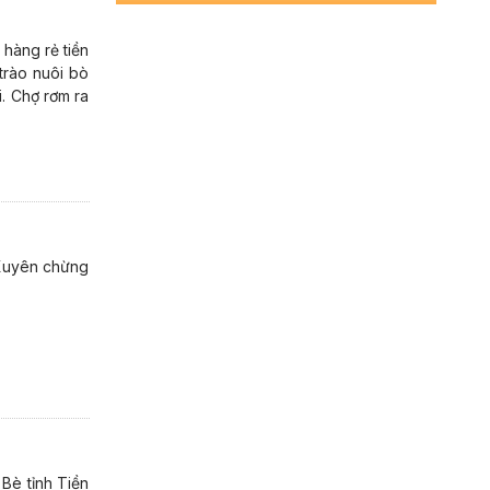
hàng rẻ tiền
trào nuôi bò
i. Chợ rơm ra
 Xuyên chừng
Bè tỉnh Tiền