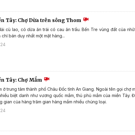
ền Tây: Chợ Dừa trên sông Thom
i cù lao, có dừa ăn trái có cau ăn trầu. Bến Tre vùng đất của nh
 chỉ bán duy nhất một mặt hàng...
024
iền Tây: Chợ Mắm
ở trung tâm thành phố Châu Đốc tỉnh An Giang. Ngoài tên gọi chợ 
nhiều biệt danh như vương quốc mắm, thủ phủ mắm của miền Tây. Đ
g gian của hàng trăm gian hàng mắm nhiều chủng loại.
024