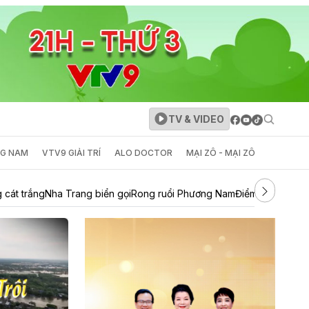
TV & VIDEO
NG NAM
VTV9 GIẢI TRÍ
ALO DOCTOR
MẠI ZÔ - MẠI ZÔ
 cát trắng
Nha Trang biển gọi
Rong ruổi Phương Nam
Điểm đến cuối t