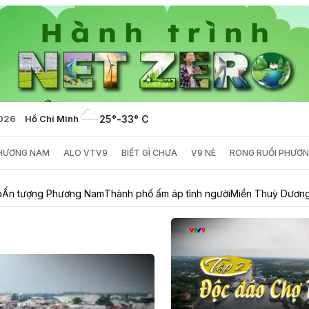
2026
Hồ Chí Minh
25°
-
33° C
PHƯƠNG NAM
ALO VTV9
BIẾT GÌ CHƯA
V9 NÈ
RONG RUỔI PHƯƠ
p
Ấn tượng Phương Nam
Thành phố ấm áp tình người
Miền Thuỳ Dương