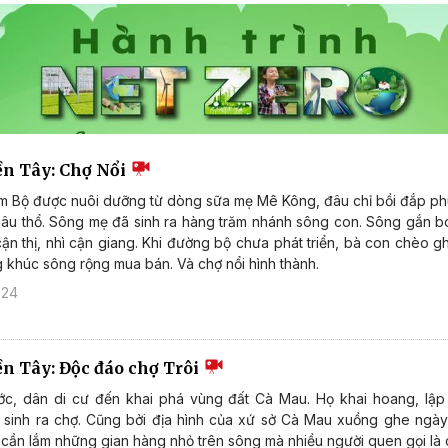
ền Tây: Chợ Nổi
 Bộ được nuôi dưỡng từ dòng sữa mẹ Mê Kông, đâu chỉ bồi đắp phù
âu thổ. Sông mẹ đã sinh ra hàng trăm nhánh sông con. Sông gắn bó 
cận thị, nhì cận giang. Khi đường bộ chưa phát triển, bà con chèo 
g khúc sông rộng mua bán. Và chợ nổi hình thành.
024
ền Tây: Độc đáo chợ Trôi
ớc, dân di cư đến khai phá vùng đất Cà Mau. Họ khai hoang, lập 
 sinh ra chợ. Cũng bởi địa hình của xứ sở Cà Mau xuồng ghe ng
 cần lắm những gian hàng nhỏ trên sông mà nhiều người quen gọi là c