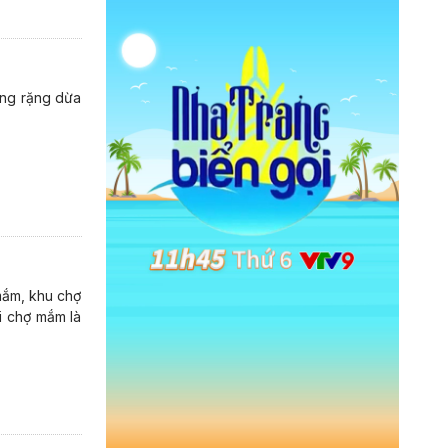
ững rặng dừa
mắm, khu chợ
i chợ mắm là