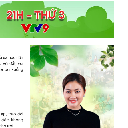
 sa nuôi lớn
với đất, với
ghe bơi xuồng
ấp, trao đổi
ày đêm không
hợ trôi.