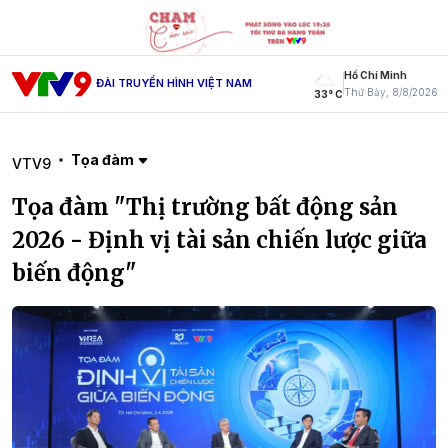
Hồ Chí Minh
ĐÀI TRUYỀN HÌNH VIỆT NAM
Thứ Bảy, 8/8/2026
33° C
Tọa đàm
VTV9
Tọa đàm "Thị trường bất động sản
2026 - Định vị tài sản chiến lược giữa
biến động"