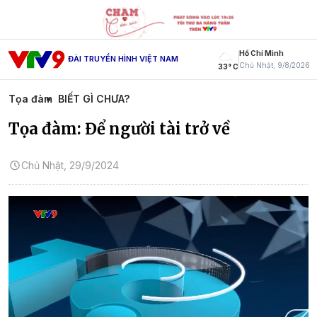
Hồ Chí Minh
ĐÀI TRUYỀN HÌNH VIỆT NAM
Chủ Nhật, 9/8/2026
33° C
Tọa đàm
BIẾT GÌ CHƯA?
Tọa đàm: Để người tài trở về
Chủ Nhật, 29/9/2024