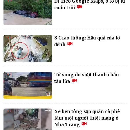
Đi theo Google Maps, ô tô bị lũ
cuốn trôi
8 Giao thông: Hậu quả của lơ
đễnh
Tử vong do vượt thanh chắn
tàu lửa
Xe ben tông sập quán cà phê
làm một người thiệt mạng ở
Nha Trang