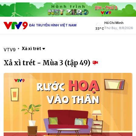
Hồ Chí Minh
ĐÀI TRUYỀN HÌNH VIỆT NAM
Thứ Bảy, 8/8/2026
33° C
Xả xì trét
VTV9
Xả xì trét - Mùa 3 (tập 49)