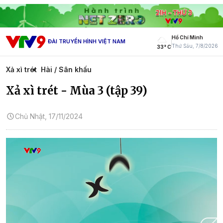
Hồ Chí Minh
ĐÀI TRUYỀN HÌNH VIỆT NAM
Thứ Sáu, 7/8/2026
33° C
Xả xì trét
Hài / Sân khấu
Xả xì trét - Mùa 3 (tập 39)
Chủ Nhật, 17/11/2024