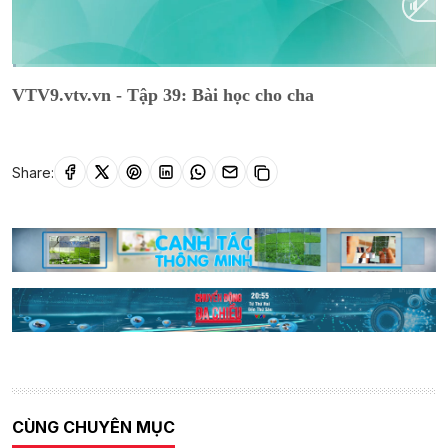
Current
0:01
/
Duration
18:29
VTV9.vtv.vn - Tập 39: Bài học cho cha
Time
Share:
CÙNG CHUYÊN MỤC