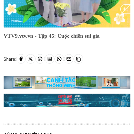
Current
0:01
/
Duration
13:32
VTV9.vtv.vn - Tập 45: Cuộc chiến sui gia
Time
Share: