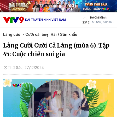
Hồ Chí Minh
ĐÀI TRUYỀN HÌNH VIỆT NAM
Thứ Sáu, 7/8/2026
33° C
Làng cười - Cười cả làng
Hài / Sân khấu
Làng Cười Cười Cả Làng (mùa 6)_Tập
45: Cuộc chiến sui gia
Thứ Sáu, 27/12/2024