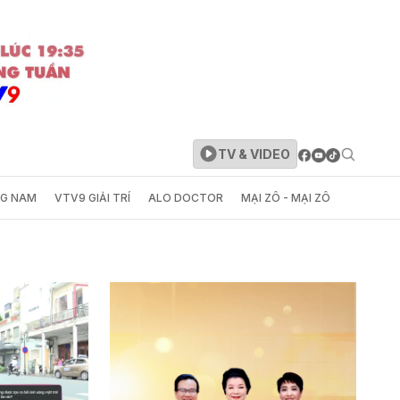
TV & VIDEO
NG NAM
VTV9 GIẢI TRÍ
ALO DOCTOR
MẠI ZÔ - MẠI ZÔ