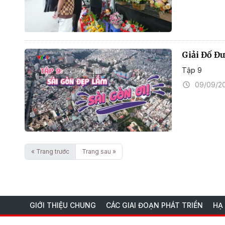
Giải Đố Đ
Tập 9
09/09/2
« Trang trước
Trang sau »
GIỚI THIỆU CHUNG
CÁC GIAI ĐOẠN PHÁT TRIỂN
HẠ