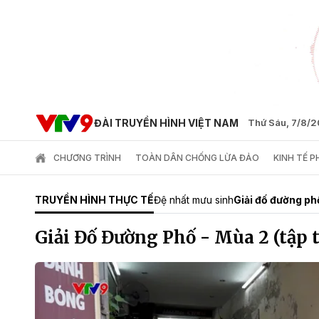
ĐÀI TRUYỀN HÌNH VIỆT NAM
Thứ Sáu, 7/8/
CHƯƠNG TRÌNH
TOÀN DÂN CHỐNG LỪA ĐẢO
KINH TẾ 
TRUYỀN HÌNH THỰC TẾ
Đệ nhất mưu sinh
Giải đố đường ph
Giải Đố Đường Phố - Mùa 2 (tập 