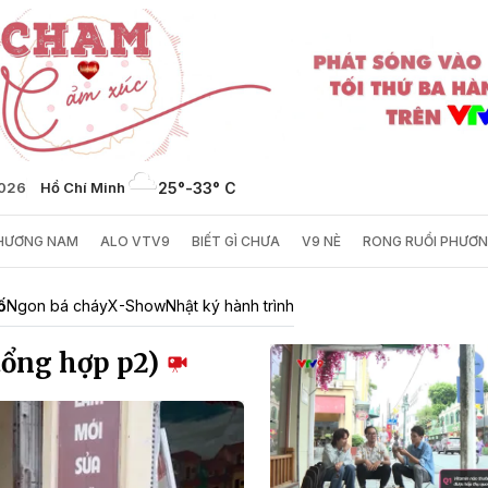
2026
Hồ Chí Minh
25°
-
33° C
PHƯƠNG NAM
ALO VTV9
BIẾT GÌ CHƯA
V9 NÈ
RONG RUỔI PHƯƠ
ố
Ngon bá cháy
X-Show
Nhật ký hành trình
tổng hợp p2)