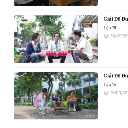
Giải Đố Đư
Tập 16
16/09/2
Giải Đố Đ
Tập 15
15/09/2