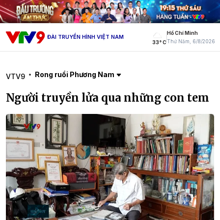
Hồ Chí Minh
ĐÀI TRUYỀN HÌNH VIỆT NAM
Thứ Năm, 6/8/2026
33° C
Rong ruổi Phương Nam
VTV9
Người truyền lửa qua những con tem