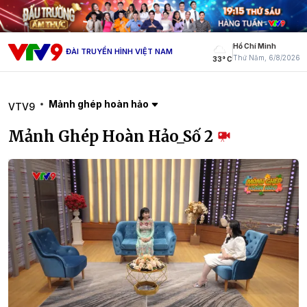
Hồ Chí Minh
ĐÀI TRUYỀN HÌNH VIỆT NAM
Thứ Năm, 6/8/2026
33° C
Mảnh ghép hoàn hảo
VTV9
Mảnh Ghép Hoàn Hảo_Số 2