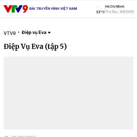
Hồ Chí Minh
ĐÀI TRUYỀN HÌNH VIỆT NAM
Thứ Bảy, 8/8/2026
33° C
Điệp vụ Eva
VTV9
Điệp Vụ Eva (tập 5)