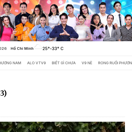
2026
Hồ Chí Minh
25°
-
33° C
PHƯƠNG NAM
ALO VTV9
BIẾT GÌ CHƯA
V9 NÈ
RONG RUỔI PHƯƠ
3)