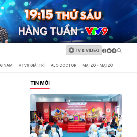
TV & VIDEO
NG NAM
VTV9 GIẢI TRÍ
ALO DOCTOR
MẠI ZÔ - MẠI ZÔ
TIN MỚI