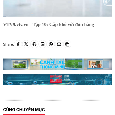
Current
0:01
/
Duration
8:24
VTV9.vtv.vn - Tập 10: Gặp khó với đơn hàng
Time
Share:
CÙNG CHUYÊN MỤC