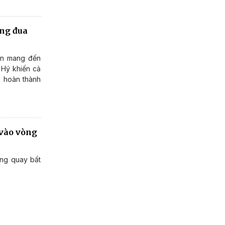
ờng đua
òn mang đến
 Hý khiến cả
i hoàn thành
 vào vòng
ường quay bất