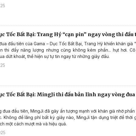
025
c Tốc Bất Bại: Trang Hý “cạn pin” ngay vòng thi đầu 
ua đầu tiên của Gama – Dục Tốc Bất Bại, Trang Hý khiến khán giả “
ần thi đầy năng lượng nhưng cũng không kém phần... hụt hơi. Cô
a dứt khoát, thể hiện sự tự tin ngay từ những giây đầu.
025
c Tốc Bất Bại: MingJi thi đấu bản lĩnh ngay vòng đua 
 đua đầu tiên, MingJi đã gây ấn tượng mạnh với khán giả nhờ phần t
c. Không để lãng phí bất kỳ giây nào, MingJi tận dụng triệt để thời
ách một cách mượt mà và hiệu quả.
025