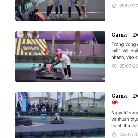
25/07/2
Gama – Dụ
Trong vòng đ
mắt” với ph
nhanh, vào cu
25/07/2
Gama – Dụ
Ngay từ vòng
và thuần thụ
thành thử th
24/07/2