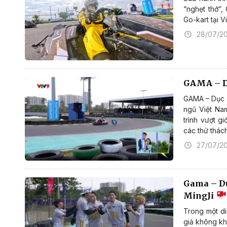
“nghẹt thở”,
Go-kart tại V
28/07/2
GAMA – Dục
GAMA – Dục Tố
ngũ Việt Na
trình vượt g
các thử thách 
27/07/2
Gama – Dục
MingJi
Trong một di
giả không kh