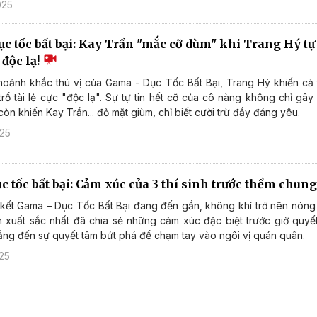
025
 tốc bất bại: Kay Trần "mắc cỡ dùm" khi Trang Hý tự 
 độc lạ!
hoảnh khắc thú vị của Gama - Dục Tốc Bất Bại, Trang Hý khiến cả
 trổ tài lẻ cực "độc lạ". Sự tự tin hết cỡ của cô nàng không chỉ gâ
òn khiến Kay Trần... đỏ mặt giùm, chỉ biết cười trừ đầy đáng yêu.
025
 tốc bất bại: Cảm xúc của 3 thí sinh trước thềm chun
kết Gama – Dục Tốc Bất Bại đang đến gần, không khí trở nên nóng
inh xuất sắc nhất đã chia sẻ những cảm xúc đặc biệt trước giờ quyết
ẳng đến sự quyết tâm bứt phá để chạm tay vào ngôi vị quán quân.
25