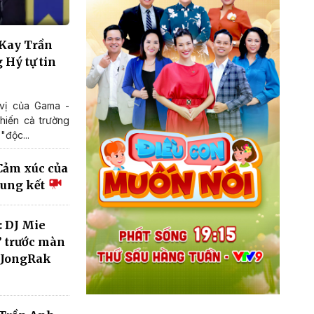
 Kay Trần
 Hý tự tin
vị của Gama -
hiến cả trường
"độc...
 Cảm xúc của
hung kết
: DJ Mie
!” trước màn
a JongRak