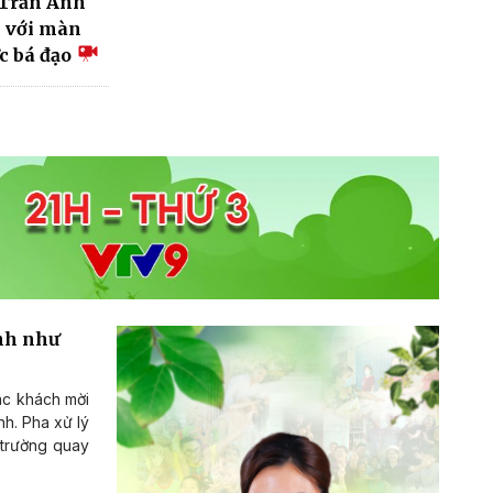
 Trần Anh
” với màn
c bá đạo
anh như
ác khách mời
nh. Pha xử lý
 trường quay