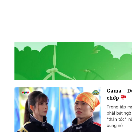
Gama – Dụ
chớp
Trong tập mớ
phải bất ngờ
"thần tốc" n
bùng nổ.