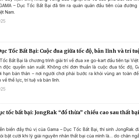
 GAMA – Dục Tốc Bất Bại đã tìm ra quán quân đầu tiên của đường 
iệt Nam.
025
 Tốc Bất Bại: Cuộc đua giữa tốc độ, bản lĩnh và trí t
c Bất Bại là chương trình giải trí về đua xe go-kart đầu tiên tại Việ
m độc quyền sản xuất. Không chỉ đơn thuần là cuộc đua tốc độ, 
iới hạn bản thân – nơi người chơi phải bước ra khỏi vùng an toàn để
về thể lực, trí tuệ và bản lĩnh.
025
 tốc bất bại: JongRak “đổ thừa” chiều cao sau thất bại
ễn biến đầy thú vị của Gama – Dục Tốc Bất Bại, thí sinh JongRak đ
ỏi bật cười khi lý giải nguyên nhân thất bại của mình là… do chân ng