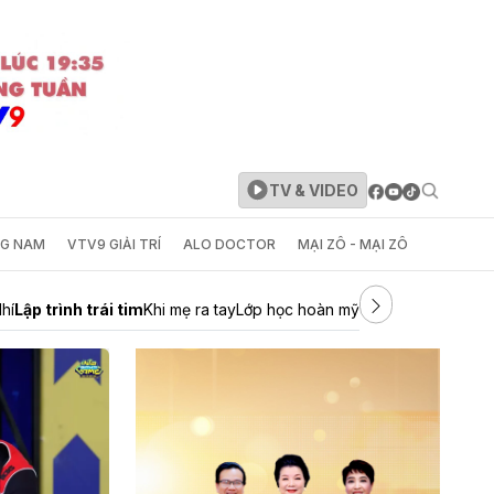
TV & VIDEO
NG NAM
VTV9 GIẢI TRÍ
ALO DOCTOR
MẠI ZÔ - MẠI ZÔ
hí
Lập trình trái tim
Khi mẹ ra tay
Lớp học hoàn mỹ