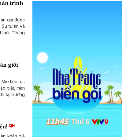
 màn trình
hán giả được
Sự tự tin và
 thốt: “Dừng
àn giới
Mie tiếp tục
ặc biệt, màn
í tại trường
iện!
iến khán giả