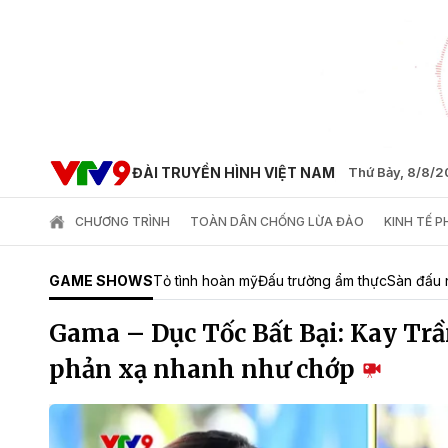
ĐÀI TRUYỀN HÌNH VIỆT NAM
Thứ Bảy, 8/8/
CHƯƠNG TRÌNH
TOÀN DÂN CHỐNG LỪA ĐẢO
KINH TẾ 
GAME SHOWS
Tỏ tình hoàn mỹ
Đấu trường ẩm thực
Sàn đấu 
Gama – Dục Tốc Bất Bại: Kay Trầ
phản xạ nhanh như chớp