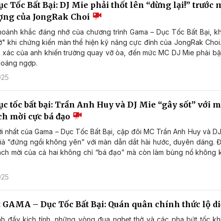
 Tốc Bất Bại: DJ Mie phải thốt lên “dừng lại!” trước
ượng của JongRak Choi
hoảnh khắc đáng nhớ của chương trình Gama – Dục Tốc Bất Bại, k
ở" khi chứng kiến màn thể hiện kỹ năng cực đỉnh của JongRak Choi. 
 xác của anh khiến trường quay vỡ òa, đến mức MC DJ Mie phải bật
choáng ngợp.
025
c tốc bất bại: Trần Anh Huy và DJ Mie “gây sốt” với m
ch mời cực bá đạo
i nhất của Gama – Dục Tốc Bất Bại, cặp đôi MC Trần Anh Huy và DJ 
iả “đứng ngồi không yên” với màn dẫn dắt hài hước, duyên dáng. Đ
hách mời của cả hai không chỉ “bá đạo” mà còn làm bùng nổ không kh
025
 GAMA – Dục Tốc Bất Bại: Quán quân chính thức lộ d
nh đầy kịch tính, những vòng đua nghẹt thở và các pha bứt tốc kh