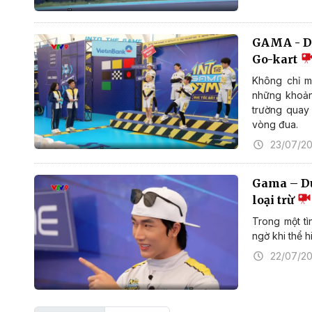
GAMA - Dụ
Go-kart
Không chỉ m
những khoản
trường quay
vòng đua.
23/07/2
Gama – Dụ
loại trừ
Trong một tì
ngờ khi thể 
22/07/2