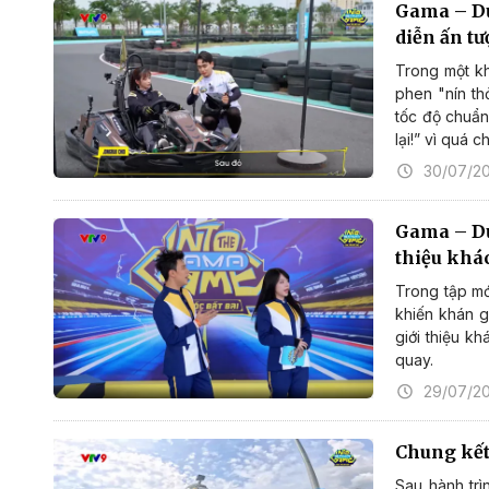
Gama – Dục
diễn ấn t
Trong một k
phen "nín th
tốc độ chuẩn
lại!” vì quá 
30/07/2
Gama – Dụ
thiệu khá
Trong tập mớ
khiến khán g
giới thiệu k
quay.
29/07/2
Chung kết
Sau hành trì