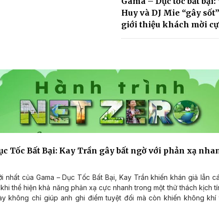
Gama – Dục tốc bất bại:
Huy và DJ Mie “gây sốt
giới thiệu khách mời cự
c Tốc Bất Bại: Kay Trần gây bất ngờ với phản xạ nh
i nhất của Gama – Dục Tốc Bất Bại, Kay Trần khiến khán giả lẫn c
 khi thể hiện khả năng phản xạ cực nhanh trong một thử thách kịch tí
ày không chỉ giúp anh ghi điểm tuyệt đối mà còn khiến không khí