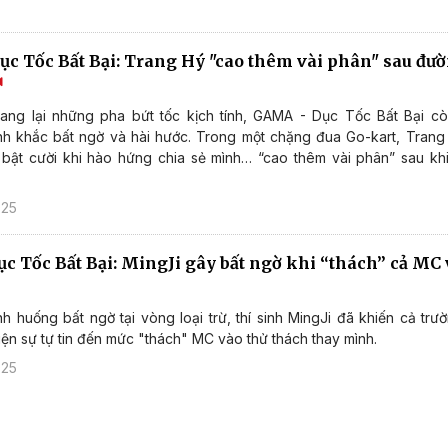
c Tốc Bất Bại: Trang Hý "cao thêm vài phân" sau đư
ang lại những pha bứt tốc kịch tính, GAMA - Dục Tốc Bất Bại c
h khắc bất ngờ và hài hước. Trong một chặng đua Go-kart, Trang
 bật cười khi hào hứng chia sẻ mình… “cao thêm vài phân” sau kh
025
c Tốc Bất Bại: MingJi gây bất ngờ khi “thách” cả MC
nh huống bất ngờ tại vòng loại trừ, thí sinh MingJi đã khiến cả tr
hiện sự tự tin đến mức "thách" MC vào thử thách thay mình.
025