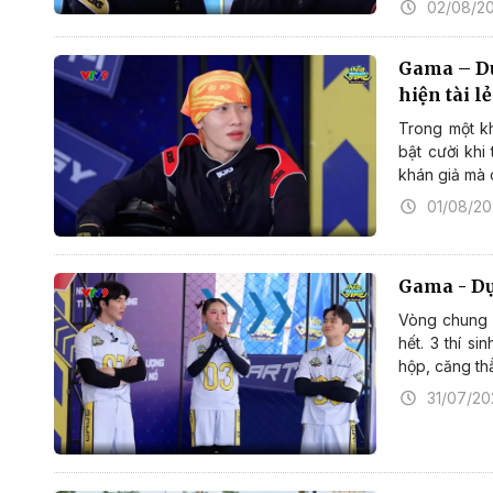
02/08/2
Gama – Dục
hiện tài lẻ
Trong một k
bật cười khi
khán giả mà c
01/08/2
Gama - Dục
Vòng chung 
hết. 3 thí s
hộp, căng th
31/07/20