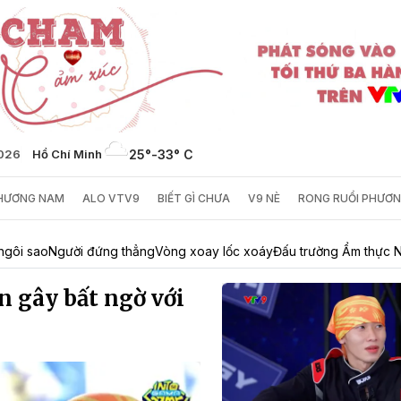
2026
Hồ Chí Minh
25°
-
33° C
PHƯƠNG NAM
ALO VTV9
BIẾT GÌ CHƯA
V9 NÈ
RONG RUỔI PHƯƠ
ngôi sao
Người đứng thẳng
Vòng xoay lốc xoáy
Đấu trường Ẩm thực N
n gây bất ngờ với