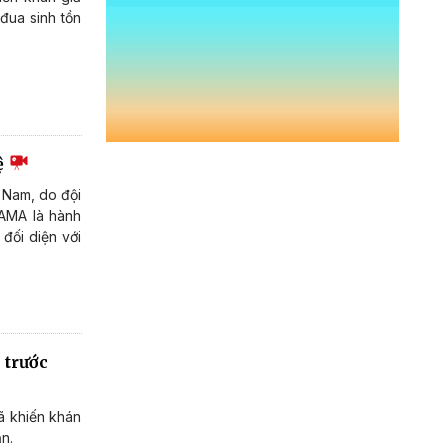
đua sinh tồn
uệ
t Nam, do đội
GAMA là hành
 đối diện với
 trước
ã khiến khán
ắn.