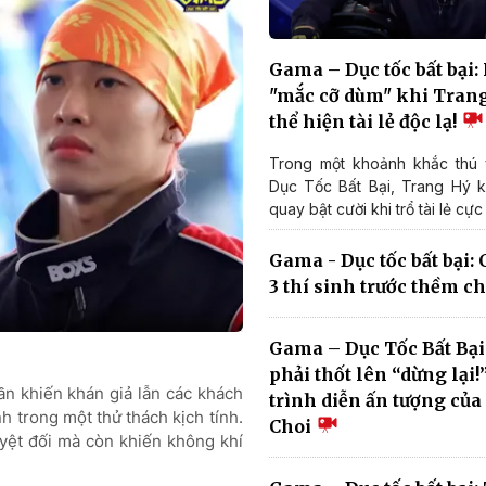
Gama – Dục tốc bất bại:
"mắc cỡ dùm" khi Trang
thể hiện tài lẻ độc lạ!
Trong một khoảnh khắc thú 
Dục Tốc Bất Bại, Trang Hý k
quay bật cười khi trổ tài lẻ cực 
Gama - Dục tốc bất bại:
3 thí sinh trước thềm c
Gama – Dục Tốc Bất Bại
phải thốt lên “dừng lại
ần khiến khán giả lẫn các khách
trình diễn ấn tượng củ
h trong một thử thách kịch tính.
Choi
uyệt đối mà còn khiến không khí