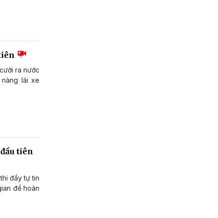
tiên
cười ra nước
 nàng lái xe
đầu tiên
hi đầy tự tin
 gian để hoàn