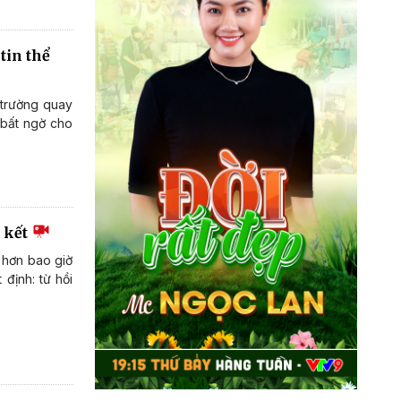
tin thể
 trường quay
y bất ngờ cho
g kết
 hơn bao giờ
 định: từ hồi