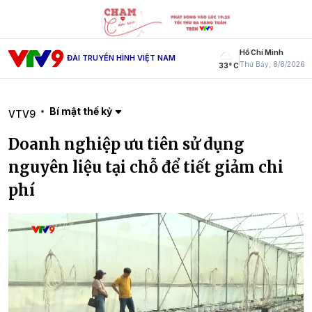
Hồ Chí Minh
ĐÀI TRUYỀN HÌNH VIỆT NAM
Thứ Bảy, 8/8/2026
33° C
Bí mật thế kỷ
VTV9
Doanh nghiệp ưu tiên sử dụng
nguyên liệu tại chỗ để tiết giảm chi
phí