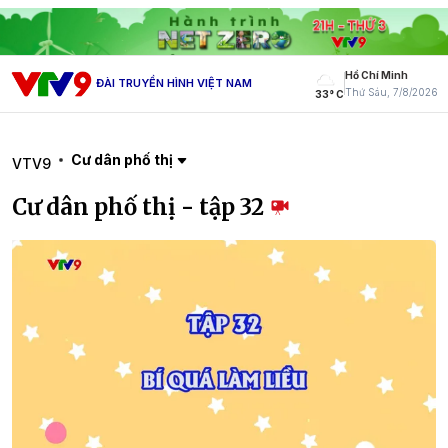
Hồ Chí Minh
ĐÀI TRUYỀN HÌNH VIỆT NAM
Thứ Sáu, 7/8/2026
33° C
Cư dân phố thị
VTV9
Cư dân phố thị - tập 32