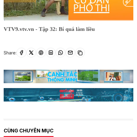
Current
0:01
/
Duration
19:46
VTV9.vtv.vn - Tập 32: Bí quá làm liều
Time
Share:
CÙNG CHUYÊN MỤC