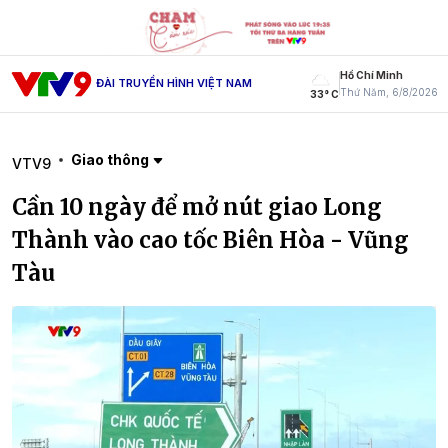
Hồ Chí Minh
ĐÀI TRUYỀN HÌNH VIỆT NAM
Thứ Năm, 6/8/2026
33° C
Giao thông
VTV9
Cần 10 ngày để mở nút giao Long
Thành vào cao tốc Biên Hòa - Vũng
Tàu