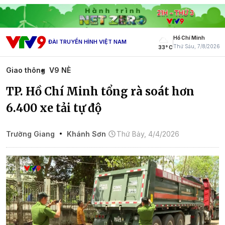
Hồ Chí Minh
ĐÀI TRUYỀN HÌNH VIỆT NAM
Thứ Sáu, 7/8/2026
33° C
Giao thông
V9 NÈ
TP. Hồ Chí Minh tổng rà soát hơn
6.400 xe tải tự độ
Trường Giang
Khánh Sơn
Thứ Bảy, 4/4/2026