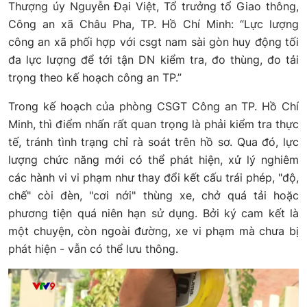
Thượng úy Nguyễn Đại Việt, Tổ trưởng tổ Giao thông,
Công an xã Châu Pha, TP. Hồ Chí Minh: “Lực lượng
công an xã phối hợp với csgt nam sài gòn huy động tối
đa lực lượng để tới tận DN kiểm tra, đo thùng, đo tải
trọng theo kế hoạch công an TP.”
Trong kế hoạch của phòng CSGT Công an TP. Hồ Chí
Minh, thì điểm nhấn rất quan trọng là phải kiểm tra thực
tế, tránh tình trạng chỉ rà soát trên hồ sơ. Qua đó, lực
lượng chức năng mới có thể phát hiện, xử lý nghiêm
các hành vi vi phạm như thay đổi kết cấu trái phép, "độ,
chế" còi đèn, "cơi nới" thùng xe, chở quá tải hoặc
phương tiện quá niên hạn sử dụng. Bởi ký cam kết là
một chuyện, còn ngoài đường, xe vi phạm mà chưa bị
phát hiện - vẫn có thể lưu thông.