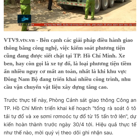
VTV9.vtv.vn - Bên cạnh các giải pháp điều hành giao
thông bằng công nghệ, việc kiểm soát phương tiện
cũng đang được siết chặt tại TP. Hồ Chí Minh. Xe
ben, hay còn gọi là xe tự đổ, là loại phương tiện tiềm
ẩn nhiều nguy cơ mất an toàn, nhất là khi khu vực
Đông Nam Bộ đang triển khai nhiều công trình, nhu
cầu vận chuyển vật liệu xây dựng tăng cao.
Trước thực tế này, Phòng Cảnh sát giao thông Công an
TP. Hồ Chí Minh triển khai kế hoạch "tổng rà soát ô tô
tải tự đổ và xe sơmi rơmoóc tự đổ từ 15 tấn trở lên", dự
kiến hoàn thành trước ngày 30/4 tới. Hiệu quả thực tế
như thế nào, mời quý vị theo dõi ghi nhận sau.