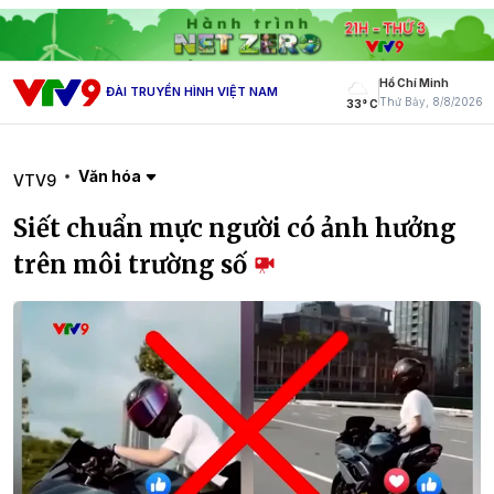
Hồ Chí Minh
ĐÀI TRUYỀN HÌNH VIỆT NAM
Thứ Bảy, 8/8/2026
33° C
Văn hóa
VTV9
Siết chuẩn mực người có ảnh hưởng
trên môi trường số