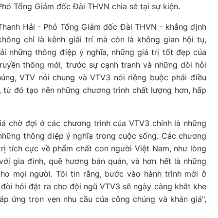
hó Tổng Giám đốc Đài THVN chia sẻ tại sự kiện.
ỗ Thanh Hải - Phó Tổng Giám đốc Đài THVN - khẳng định
ng chỉ là kênh giải trí mà còn là không gian hội tụ,
ải những thông điệp ý nghĩa, những giá trị tốt đẹp của
ruyền thông mới, trước sự cạnh tranh và những đòi hỏi
úng, VTV nói chung và VTV3 nói riêng buộc phải điều
g, từ đó tạo nên những chương trình chất lượng hơn, hấp
iả chờ đợi ở các chương trình của VTV3 chính là những
, những thông điệp ý nghĩa trong cuộc sống. Các chương
 trị tích cực về phẩm chất con người Việt Nam, như lòng
với gia đình, quê hương bản quán, và hơn hết là những
o mọi người. Tôi tin rằng, bước vào hành trình mới ở
đòi hỏi đặt ra cho đội ngũ VTV3 sẽ ngày càng khắt khe
áp ứng trọn vẹn nhu cầu của công chúng và khán giả",