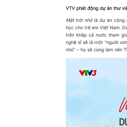
VTV phát động dự án thư việ
Mặt trời nhỏ
là dự án cộng 
học cho trẻ em Việt Nam. Dự
trên khắp cả nước tham gi
nghệ sĩ sẽ là một “người ươ
nhỏ” – họ sẽ cùng làm nên 