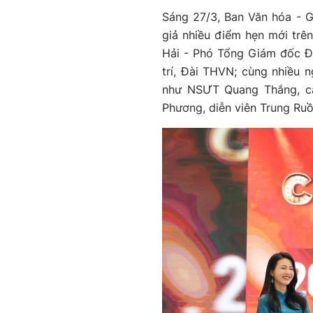
Sáng 27/3, Ban Văn hóa - Gi
giả nhiều điểm hẹn mới tr
Hải - Phó Tổng Giám đốc Đ
trí, Đài THVN; cùng nhiều
như NSƯT Quang Thắng, ca
Phương, diễn viên Trung Ruồ