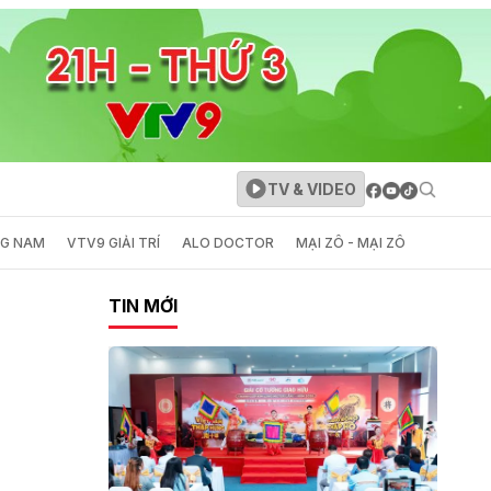
TV & VIDEO
NG NAM
VTV9 GIẢI TRÍ
ALO DOCTOR
MẠI ZÔ - MẠI ZÔ
TIN MỚI