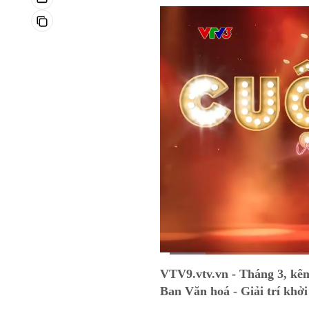
Current
0:03
/
Duration
1:18
VTV9.vtv.vn - Tháng 3, kên
Time
Ban Văn hoá - Giải trí khở