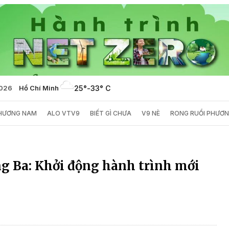
2026
Hồ Chí Minh
25°
-
33° C
PHƯƠNG NAM
ALO VTV9
BIẾT GÌ CHƯA
V9 NÈ
RONG RUỔI PHƯƠ
ng Ba: Khởi động hành trình mới