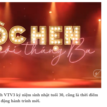
HD
Auto
h VTV3 kỷ niệm sinh nhật tuổi 30, cũng là thời điểm
i động hành trình mới.