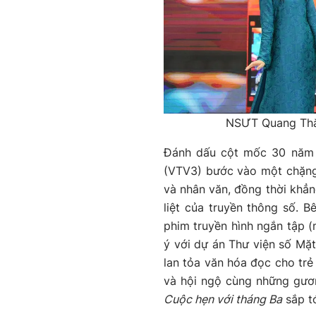
NSƯT Quang Thắng
Đánh dấu cột mốc 30 năm đ
(VTV3) bước vào một chặng
và nhân văn, đồng thời khẳn
liệt của truyền thông số. B
phim truyền hình ngắn tập (
ý với dự án Thư viện số Mặ
lan tỏa văn hóa đọc cho tr
và hội ngộ cùng những gươn
Cuộc hẹn với tháng Ba
sắp tớ