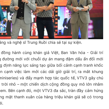
 và nghệ sĩ Trung Ruồi chia sẻ tại sự kiện.
ồng hành cùng khán giả Việt, Ban Văn hóa - Giải trí
 đường mới với chuỗi dự án mang đậm dấu ấn đổi mới
g định năng lực sáng tạo giữa bối cảnh cạnh tranh khốc
ên cạnh việc làm mới các dải giờ giải trí, ra mắt khung
miniseries) và đẩy mạnh hợp tác quốc tế, VTV3 gây chú
t trời nhỏ – một chiến dịch cộng đồng quy mô lớn nhằm
ẻ em. Bên cạnh đó, một VTV3 đa sắc, tràn đầy cảm hứng
g mặt thanh xuân của hàng triệu khán giả sẽ có trong
i.