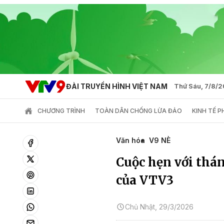
ĐÀI TRUYỀN HÌNH VIỆT NAM
Thứ Sáu, 7/8/
CHƯƠNG TRÌNH
TOÀN DÂN CHỐNG LỪA ĐẢO
KINH TẾ 
Văn hóa
V9 NÈ
Cuộc hẹn với thá
của VTV3
Chủ Nhật, 29/3/2026