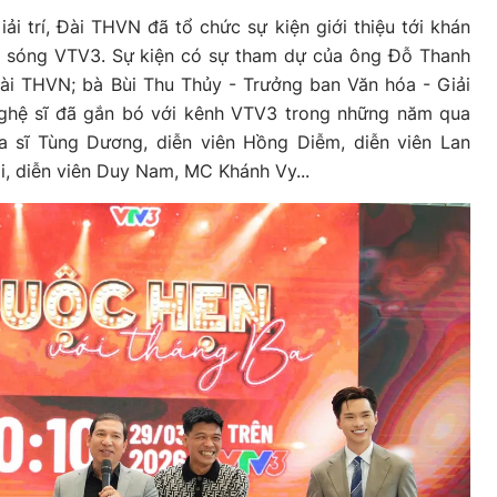
ải trí, Đài THVN đã tổ chức sự kiện giới thiệu tới khán
ên sóng VTV3. Sự kiện có sự tham dự của ông Đỗ Thanh
ài THVN; bà Bùi Thu Thủy - Trưởng ban Văn hóa - Giải
 nghệ sĩ đã gắn bó với kênh VTV3 trong những năm qua
 sĩ Tùng Dương, diễn viên Hồng Diễm, diễn viên Lan
i, diễn viên Duy Nam, MC Khánh Vy...