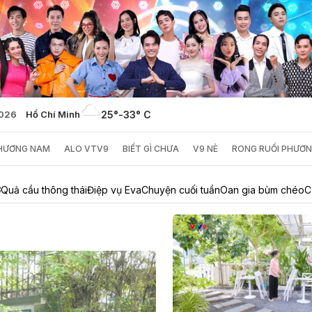
2026
Hồ Chí Minh
25°
-
33° C
PHƯƠNG NAM
ALO VTV9
BIẾT GÌ CHƯA
V9 NÈ
RONG RUỔI PHƯƠ
ở
Quả cầu thông thái
Điệp vụ Eva
Chuyện cuối tuần
Oan gia bùm chéo
C