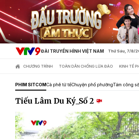
ĐÀI TRUYỀN HÌNH VIỆT NAM
Thứ Sáu, 7/8/
CHƯƠNG TRÌNH
TOÀN DÂN CHỐNG LỪA ĐẢO
KINH TẾ 
PHIM SITCOM
Cà phê tử tế
Chuyện phố phường
Tám công s
Tiếu Lâm Du Ký_Số 2