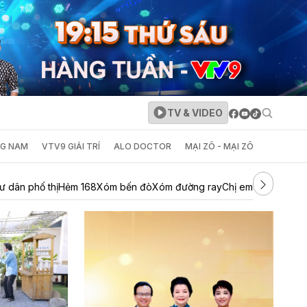
TV & VIDEO
NG NAM
VTV9 GIẢI TRÍ
ALO DOCTOR
MẠI ZÔ - MẠI ZÔ
ư dân phố thị
Hẻm 168
Xóm bến đò
Xóm đường ray
Chị em khác mẹ
Ti