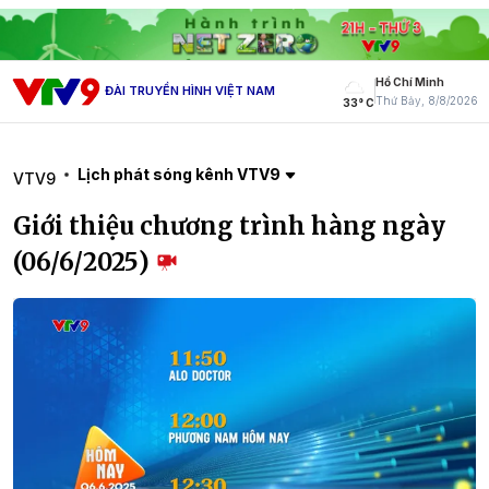
Hồ Chí Minh
ĐÀI TRUYỀN HÌNH VIỆT NAM
Thứ Bảy, 8/8/2026
33° C
Lịch phát sóng kênh VTV9
VTV9
Giới thiệu chương trình hàng ngày
(06/6/2025)