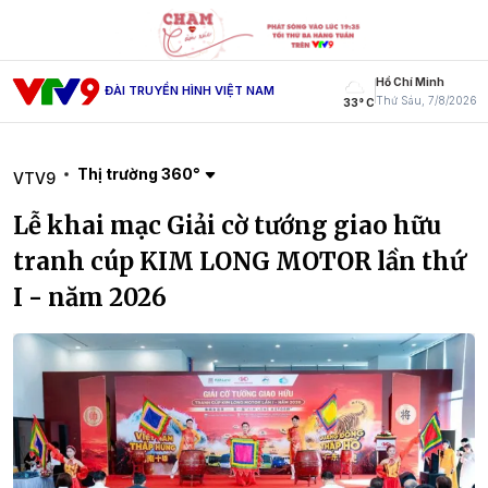
Hồ Chí Minh
ĐÀI TRUYỀN HÌNH VIỆT NAM
Thứ Sáu, 7/8/2026
33° C
Thị trường 360°
VTV9
Lễ khai mạc Giải cờ tướng giao hữu
tranh cúp KIM LONG MOTOR lần thứ
I - năm 2026