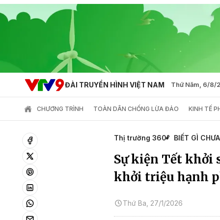
ĐÀI TRUYỀN HÌNH VIỆT NAM
Thứ Năm, 6/8/
CHƯƠNG TRÌNH
TOÀN DÂN CHỐNG LỪA ĐẢO
KINH TẾ 
Thị trường 360°
BIẾT GÌ CHƯA
Sự kiện Tết khởi s
khởi triệu hạnh 
Thứ Ba, 27/1/2026