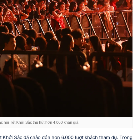
c hội Tết Khởi Sắc thu hút hơn 4.000 khán giả
ết Khởi Sắc đã chào đón hơn 6.000 lượt khách tham dự. Trong