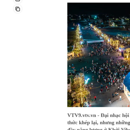
VTV9.vtv.vn - Đại nhạc hội
thức khép lại, nhưng nhữn
đầy năng lượng ở Khởi Vibe