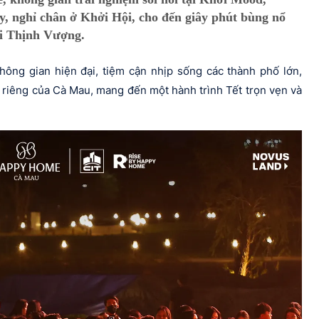
, nghỉ chân ở Khởi Hội, cho đến giây phút bùng nổ
i Thịnh Vượng.
hông gian hiện đại, tiệm cận nhịp sống các thành phố lớn,
t riêng của Cà Mau, mang đến một hành trình Tết trọn vẹn và