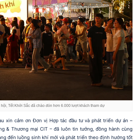
ễ hội, Tết Khởi Sắc đã chào đón hơn 6.000 lượt khách tham dự
xin cảm ơn Đơn vị Hợp tác đầu tư và phát triển dự án –
g & Thương mại CIT – đã luôn tin tưởng, đồng hành cùng
ng đến luồng sinh khí mới và phát triển theo định hướng tốt