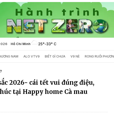
2026
Hồ Chí Minh
25°
-
33° C
PHƯƠNG NAM
ALO VTV9
BIẾT GÌ CHƯA
V9 NÈ
RONG RUỔI PHƯƠ
?
ắc 2026- cái tết vui đúng điệu,
phúc tại Happy home Cà mau