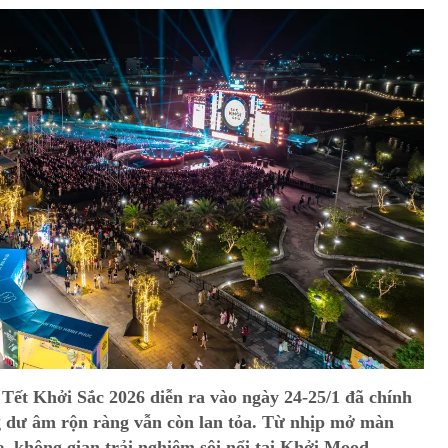
 Tết Khởi Sắc 2026 diễn ra vào ngày 24-25/1 đã chính
g dư âm rộn ràng vẫn còn lan tỏa. Từ nhịp mở màn
, không gian trải nghiệm sôi nổi tại Khởi Mood,