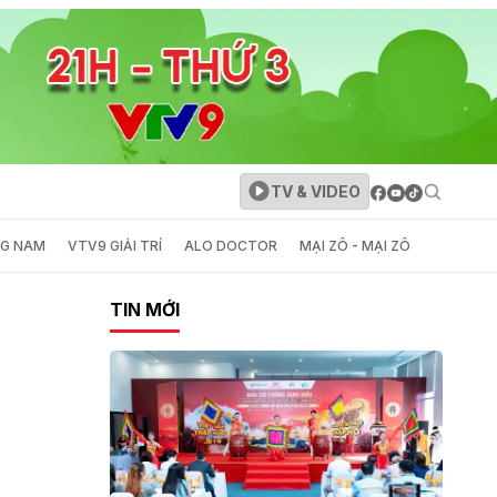
TV & VIDEO
NG NAM
VTV9 GIẢI TRÍ
ALO DOCTOR
MẠI ZÔ - MẠI ZÔ
TIN MỚI