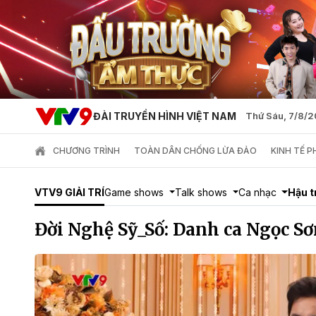
ĐÀI TRUYỀN HÌNH VIỆT NAM
Thứ Sáu, 7/8/
CHƯƠNG TRÌNH
TOÀN DÂN CHỐNG LỪA ĐẢO
KINH TẾ 
VTV9 GIẢI TRÍ
Game shows
Talk shows
Ca nhạc
Hậu 
Đời Nghệ Sỹ_Số: Danh ca Ngọc S