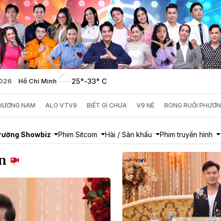
2026
Hồ Chí Minh
25°
-
33° C
PHƯƠNG NAM
ALO VTV9
BIẾT GÌ CHƯA
V9 NÈ
RONG RUỔI PHƯƠ
trường Showbiz
Phim Sitcom
Hài / Sân khấu
Phim truyền hình
ơn