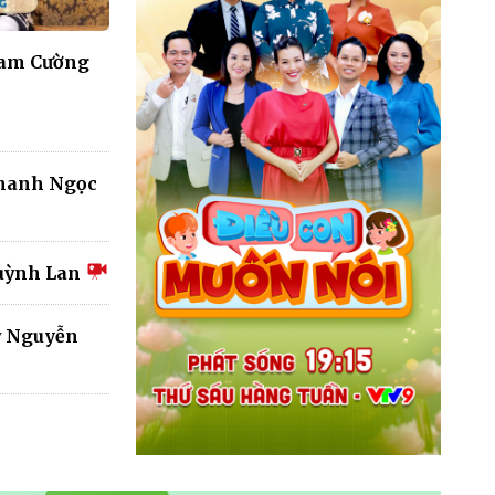
Nam Cường
Thanh Ngọc
Quỳnh Lan
ỹ Nguyễn