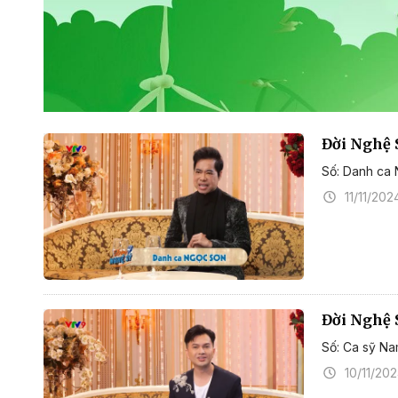
Đời Nghệ 
Số: Danh ca
11/11/202
Đời Nghệ 
Số: Ca sỹ N
10/11/20