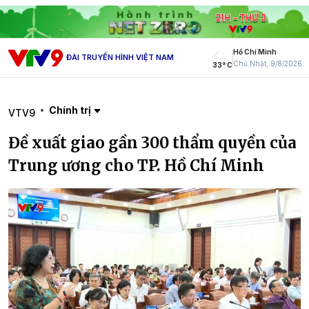
Hồ Chí Minh
ĐÀI TRUYỀN HÌNH VIỆT NAM
Chủ Nhật, 9/8/2026
33° C
Chính trị
VTV9
Đề xuất giao gần 300 thẩm quyền của
Trung ương cho TP. Hồ Chí Minh