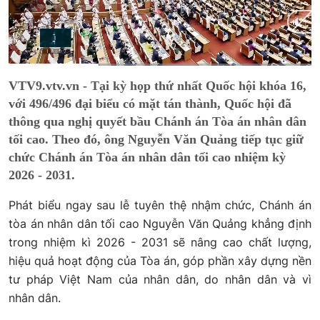
Current
0:11
/
Duration
0:39
VTV9.vtv.vn - Tại kỳ họp thứ nhất Quốc hội khóa 16,
Time
với 496/496 đại biểu có mặt tán thành, Quốc hội đã
thông qua nghị quyết bầu Chánh án Tòa án nhân dân
tối cao. Theo đó, ông Nguyễn Văn Quảng tiếp tục giữ
chức Chánh án Tòa án nhân dân tối cao nhiệm kỳ
2026 - 2031.
Phát biểu ngay sau lễ tuyên thệ nhậm chức, Chánh án
tòa án nhân dân tối cao Nguyễn Văn Quảng khẳng định
trong nhiệm kì 2026 - 2031 sẽ nâng cao chất lượng,
hiệu quả hoạt động của Tòa án, góp phần xây dựng nền
tư pháp Việt Nam của nhân dân, do nhân dân và vì
nhân dân.