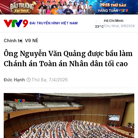
Hồ Chí Minh
ĐÀI TRUYỀN HÌNH VIỆT NAM
Chủ Nhật, 9/8/2026
33° C
Chính trị
V9 NÈ
Ông Nguyễn Văn Quảng được bầu làm
Chánh án Toàn án Nhân dân tối cao
Đức Hạnh
Thứ Ba, 7/4/2026