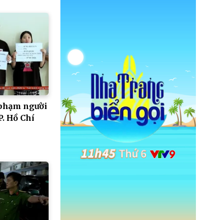
 phạm người
P. Hồ Chí