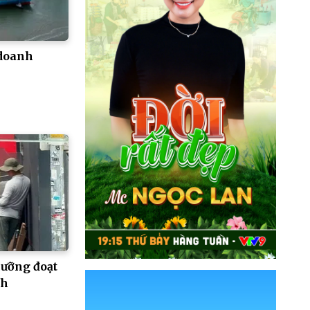
 doanh
ưỡng đoạt
nh