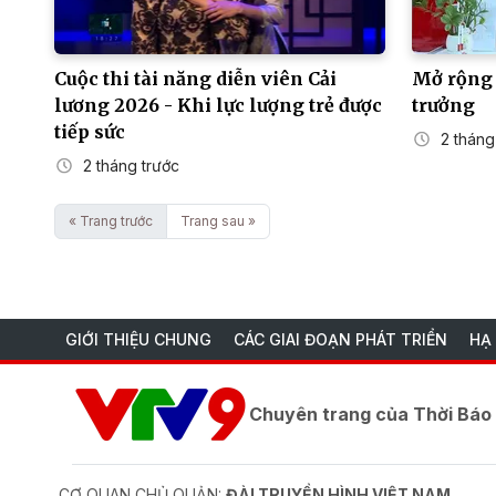
Cuộc thi tài năng diễn viên Cải
Mở rộng 
lương 2026 - Khi lực lượng trẻ được
trưởng
tiếp sức
2 tháng
2 tháng trước
« Trang trước
Trang sau »
GIỚI THIỆU CHUNG
CÁC GIAI ĐOẠN PHÁT TRIỂN
HẠ
Chuyên trang của Thời Bá
CƠ QUAN CHỦ QUẢN:
ĐÀI TRUYỀN HÌNH VIỆT NAM