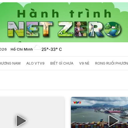
2026
Hồ Chí Minh
25°
-
33° C
PHƯƠNG NAM
ALO VTV9
BIẾT GÌ CHƯA
V9 NÈ
RONG RUỔI PHƯƠ