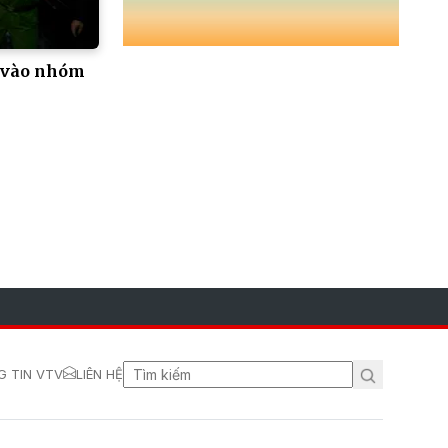
g vào nhóm
 TIN VTV
LIÊN HỆ