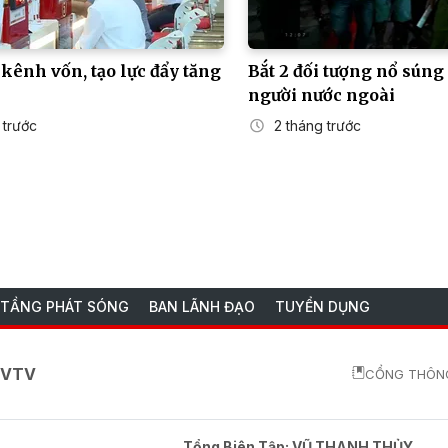
kênh vốn, tạo lực đẩy tăng
Bắt 2 đối tượng nổ sún
người nước ngoài
 trước
2 tháng trước
 TẦNG PHÁT SÓNG
BAN LÃNH ĐẠO
TUYỂN DỤNG
o VTV
CỔNG THÔNG
Tổng Biên Tập:
VŨ THANH THỦY