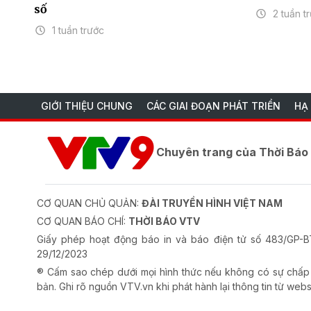
số
2 tuần t
1 tuần trước
GIỚI THIỆU CHUNG
CÁC GIAI ĐOẠN PHÁT TRIỂN
HẠ
Chuyên trang của Thời Bá
CƠ QUAN CHỦ QUẢN:
ĐÀI TRUYỀN HÌNH VIỆT NAM
CƠ QUAN BÁO CHÍ:
THỜI BÁO VTV
Giấy phép hoạt động báo in và báo điện tử số 483/GP
29/12/2023
® Cấm sao chép dưới mọi hình thức nếu không có sự chấp
bản. Ghi rõ nguồn VTV.vn khi phát hành lại thông tin từ webs