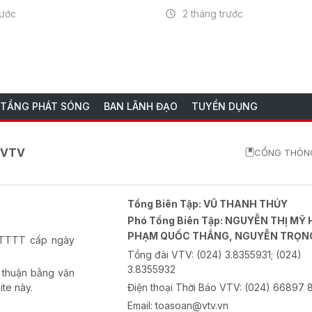
rước
2 tháng trước
 TẦNG PHÁT SÓNG
BAN LÃNH ĐẠO
TUYỂN DỤNG
o VTV
CỔNG THÔNG
Tổng Biên Tập:
VŨ THANH THỦY
Phó Tổng Biên Tập:
NGUYỄN THỊ MỸ 
PHẠM QUỐC THẮNG, NGUYỄN TRỌN
-BTTTT cấp ngày
Tổng đài VTV:
(024) 3.8355931; (024)
3.8355932
 thuận bằng văn
ite này.
Điện thoại Thời Báo VTV:
(024) 66897 
Email:
toasoan@vtv.vn