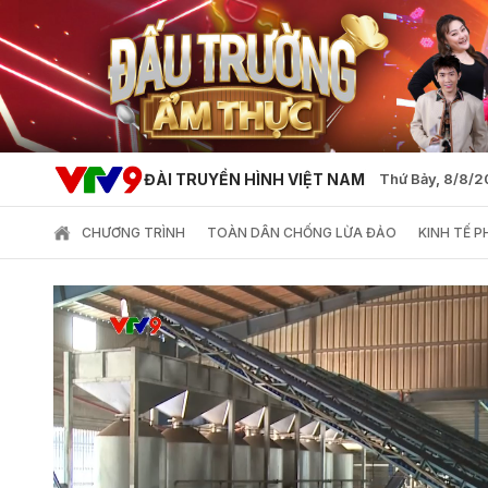
ĐÀI TRUYỀN HÌNH VIỆT NAM
Thứ Bảy, 8/8/
CHƯƠNG TRÌNH
TOÀN DÂN CHỐNG LỪA ĐẢO
KINH TẾ 