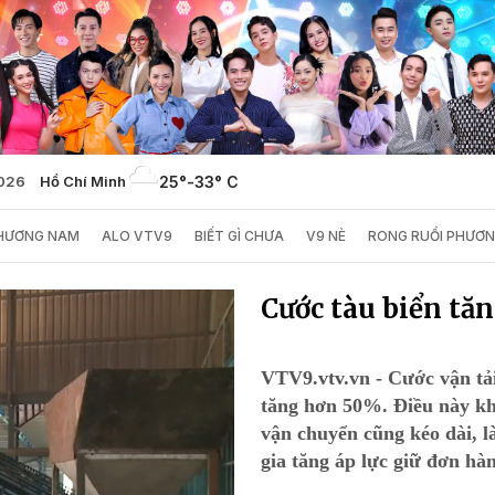
2026
Hồ Chí Minh
25°
-
33° C
PHƯƠNG NAM
ALO VTV9
BIẾT GÌ CHƯA
V9 NÈ
RONG RUỔI PHƯƠ
Cước tàu biển tă
VTV9.vtv.vn - Cước vận tải
tăng hơn 50%. Điều này khôn
vận chuyển cũng kéo dài, l
gia tăng áp lực giữ đơn hà