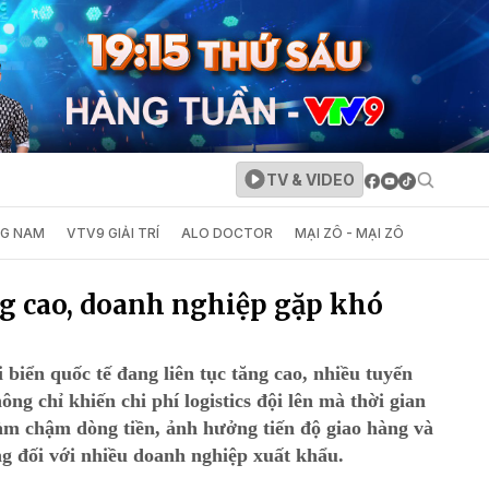
TV & VIDEO
NG NAM
VTV9 GIẢI TRÍ
ALO DOCTOR
MẠI ZÔ - MẠI ZÔ
ng cao, doanh nghiệp gặp khó
 biển quốc tế đang liên tục tăng cao, nhiều tuyến
g chỉ khiến chi phí logistics đội lên mà thời gian
àm chậm dòng tiền, ảnh hưởng tiến độ giao hàng và
ng đối với nhiều doanh nghiệp xuất khẩu.