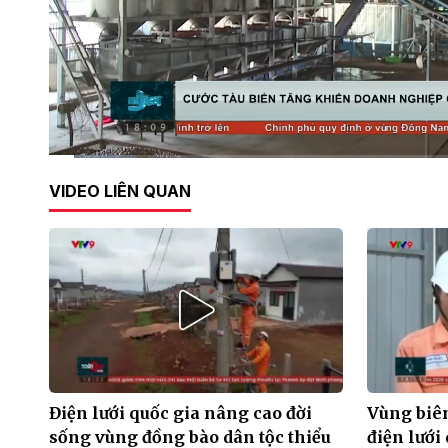
Current
0:06
/
Duration
2:18
VIDEO LIÊN QUAN
Time
Điện lưới quốc gia nâng cao đời
Vùng biên
sống vùng đồng bào dân tộc thiểu
điện lưới