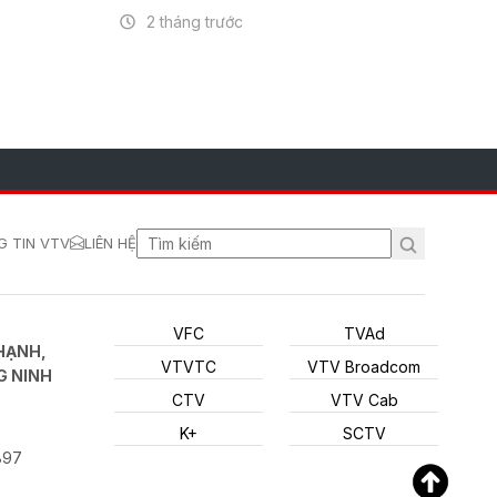
2 tháng trước
 TIN VTV
LIÊN HỆ
VFC
TVAd
HẠNH,
VTVTC
VTV Broadcom
G NINH
CTV
VTV Cab
K+
SCTV
897