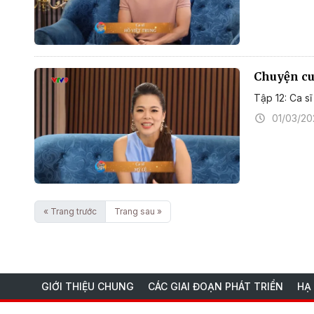
Chuyện cuố
Tập 12: Ca s
01/03/2
« Trang trước
Trang sau »
GIỚI THIỆU CHUNG
CÁC GIAI ĐOẠN PHÁT TRIỂN
HẠ