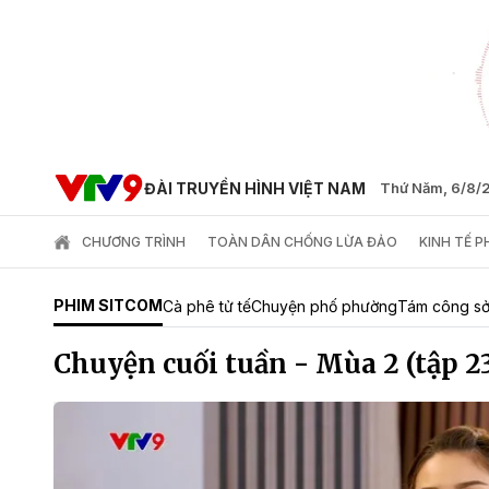
ĐÀI TRUYỀN HÌNH VIỆT NAM
Thứ Năm, 6/8/
CHƯƠNG TRÌNH
TOÀN DÂN CHỐNG LỪA ĐẢO
KINH TẾ 
PHIM SITCOM
Cà phê tử tế
Chuyện phố phường
Tám công s
Chuyện cuối tuần - Mùa 2 (tập 2