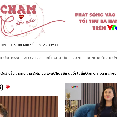
2026
Hồ Chí Minh
25°
-
33° C
PHƯƠNG NAM
ALO VTV9
BIẾT GÌ CHƯA
V9 NÈ
RONG RUỔI PHƯƠ
ở
Quả cầu thông thái
Điệp vụ Eva
Chuyện cuối tuần
Oan gia bùm chéo
3)