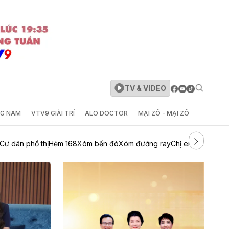
TV & VIDEO
NG NAM
VTV9 GIẢI TRÍ
ALO DOCTOR
MẠI ZÔ - MẠI ZÔ
Cư dân phố thị
Hẻm 168
Xóm bến đò
Xóm đường ray
Chị em khác mẹ
T