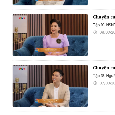
Chuyện cuố
Tập 19: NSN
08/03/2
Chuyện cuố
Tập 18: Ngườ
07/03/2