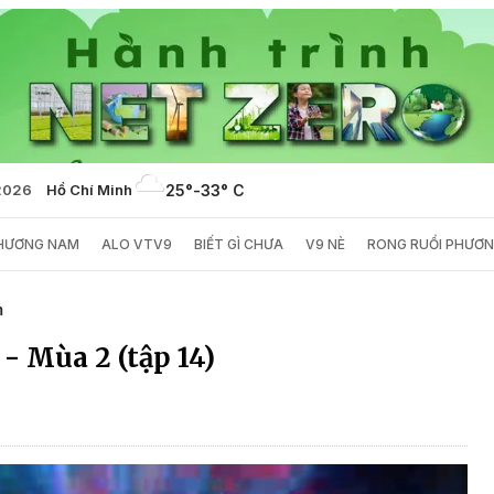
2026
Hồ Chí Minh
25°
-
33° C
PHƯƠNG NAM
ALO VTV9
BIẾT GÌ CHƯA
V9 NÈ
RONG RUỔI PHƯƠ
m
- Mùa 2 (tập 14)