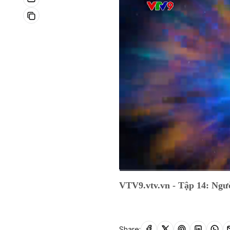
Current
0:04
/
Duration
25:32
VTV9.vtv.vn - Tập 14: Ng
Time
Share: