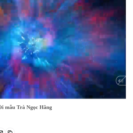
Auto
ười mẫu Trà Ngọc Hằng