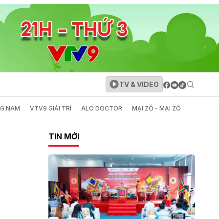
TV & VIDEO
NG NAM
VTV9 GIẢI TRÍ
ALO DOCTOR
MẠI ZÔ - MẠI ZÔ
TIN MỚI