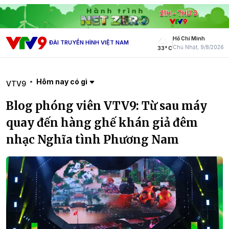
Hồ Chí Minh
ĐÀI TRUYỀN HÌNH VIỆT NAM
Chủ Nhật, 9/8/2026
33° C
Hôm nay có gì
VTV9
Blog phóng viên VTV9: Từ sau máy
quay đến hàng ghế khán giả đêm
nhạc Nghĩa tình Phương Nam