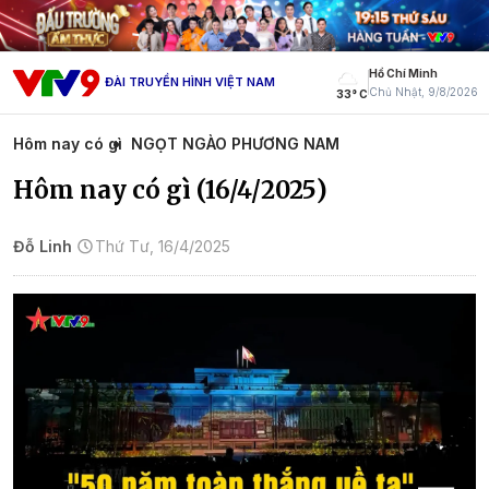
Hồ Chí Minh
ĐÀI TRUYỀN HÌNH VIỆT NAM
Chủ Nhật, 9/8/2026
33° C
Hôm nay có gì
NGỌT NGÀO PHƯƠNG NAM
Hôm nay có gì (16/4/2025)
Đỗ Linh
Thứ Tư, 16/4/2025