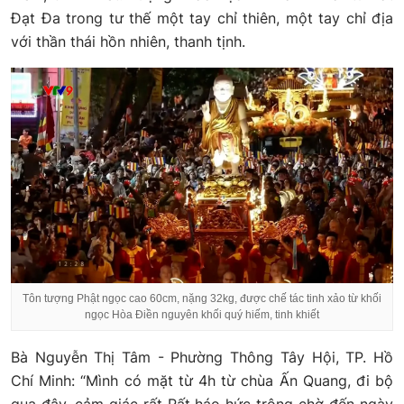
Đạt Đa trong tư thế một tay chỉ thiên, một tay chỉ địa
với thần thái hồn nhiên, thanh tịnh.
Tôn tượng Phật ngọc cao 60cm, nặng 32kg, được chế tác tinh xảo từ khối
ngọc Hòa Điền nguyên khối quý hiếm, tinh khiết
Bà Nguyễn Thị Tâm - Phường Thông Tây Hội, TP. Hồ
Chí Minh: “Mình có mặt từ 4h từ chùa Ấn Quang, đi bộ
qua đây, cảm giác rất Rất háo hức trông chờ đến ngày