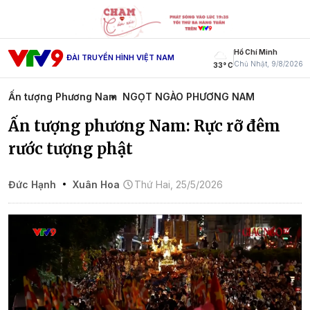
Hồ Chí Minh
ĐÀI TRUYỀN HÌNH VIỆT NAM
Chủ Nhật, 9/8/2026
33° C
Ấn tượng Phương Nam
NGỌT NGÀO PHƯƠNG NAM
Ấn tượng phương Nam: Rực rỡ đêm
rước tượng phật
Đức Hạnh
Xuân Hoa
Thứ Hai, 25/5/2026