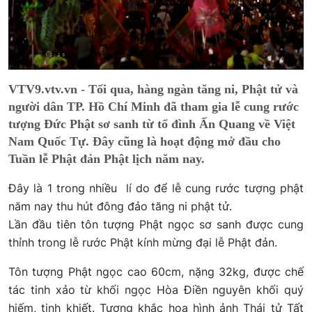
VTV9.vtv.vn - Tối qua, hàng ngàn tăng ni, Phật tử và
người dân TP. Hồ Chí Minh đã tham gia lễ cung rước
tượng Đức Phật sơ sanh từ tổ đình Ấn Quang về Việt
Nam Quốc Tự. Đây cũng là hoạt động mở đầu cho
Tuần lễ Phật đản Phật lịch năm nay.
Đây là 1 trong nhiều lí do để lễ cung rước tượng phật
năm nay thu hút đông đảo tăng ni phật tử.
Lần đầu tiên tôn tượng Phật ngọc sơ sanh được cung
thỉnh trong lễ rước Phật kính mừng đại lễ Phật đản.
Tôn tượng Phật ngọc cao 60cm, nặng 32kg, được chế
tác tinh xảo từ khối ngọc Hòa Điền nguyên khối quý
hiếm, tinh khiết. Tượng khắc họa hình ảnh Thái tử Tất