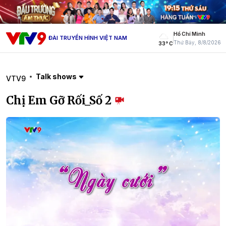
Hồ Chí Minh
ĐÀI TRUYỀN HÌNH VIỆT NAM
Thứ Bảy, 8/8/2026
33° C
Talk shows
VTV9
Chị Em Gỡ Rối_Số 2