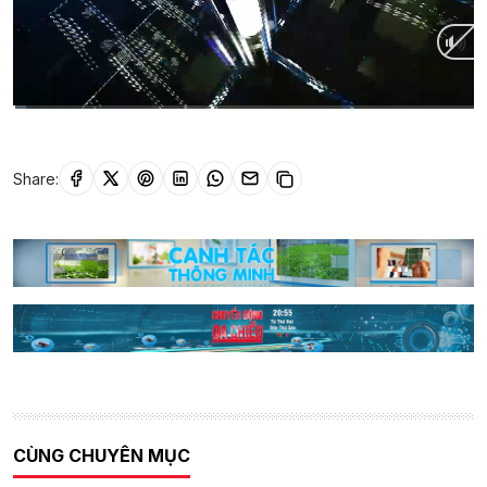
Current
0:01
/
Duration
7:14
Time
Share:
CÙNG CHUYÊN MỤC