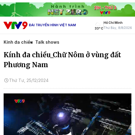
Hồ Chí Minh
ĐÀI TRUYỀN HÌNH VIỆT NAM
Thứ Bảy, 8/8/2026
33° C
Kính đa chiều
Talk shows
Kính đa chiều_Chữ Nôm ở vùng đất
Phương Nam
Thứ Tư, 25/12/2024