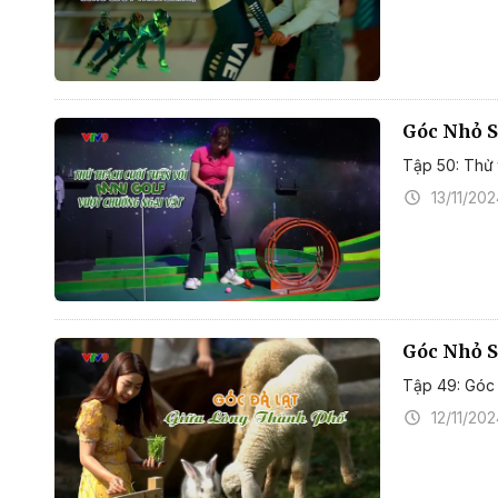
Góc Nhỏ S
Tập 50: Thử 
13/11/20
Góc Nhỏ S
Tập 49: Góc 
12/11/20