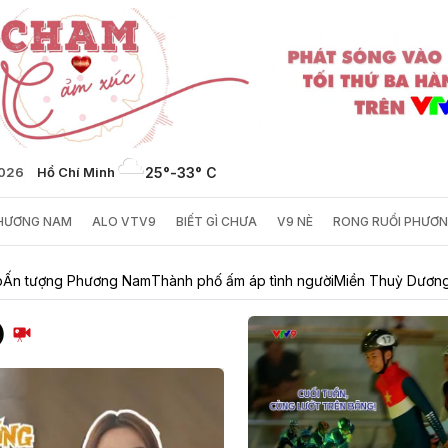
2026
Hồ Chí Minh
25°
-
33° C
PHƯƠNG NAM
ALO VTV9
BIẾT GÌ CHƯA
V9 NÈ
RONG RUỔI PHƯƠ
p
Ấn tượng Phương Nam
Thành phố ấm áp tình người
Miền Thuỳ Dương
)