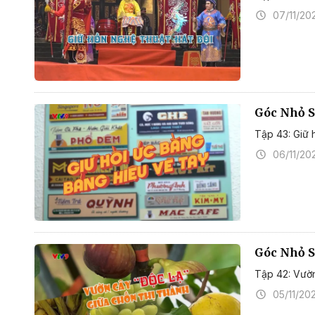
07/11/20
Góc Nhỏ S
Tập 43: Giữ 
06/11/20
Góc Nhỏ S
Tập 42: Vườn
05/11/20