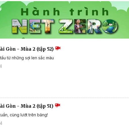
ài Gòn - Mùa 2 (tập 52)
 tấu từ những sợi len sắc màu
24
ài Gòn - Mùa 2 (tập 51)
tuần, cùng lướt trên băng!
24