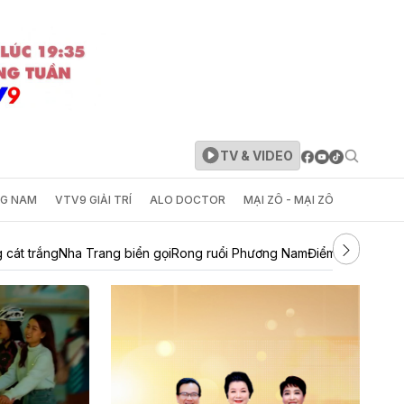
TV & VIDEO
NG NAM
VTV9 GIẢI TRÍ
ALO DOCTOR
MẠI ZÔ - MẠI ZÔ
 cát trắng
Nha Trang biển gọi
Rong ruổi Phương Nam
Điểm đến cuối t