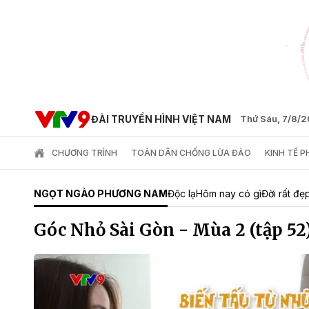
ĐÀI TRUYỀN HÌNH VIỆT NAM
Thứ Sáu, 7/8/
CHƯƠNG TRÌNH
TOÀN DÂN CHỐNG LỪA ĐẢO
KINH TẾ 
NGỌT NGÀO PHƯƠNG NAM
Độc lạ
Hôm nay có gì
Đời rất đẹ
Góc Nhỏ Sài Gòn - Mùa 2 (tập 52