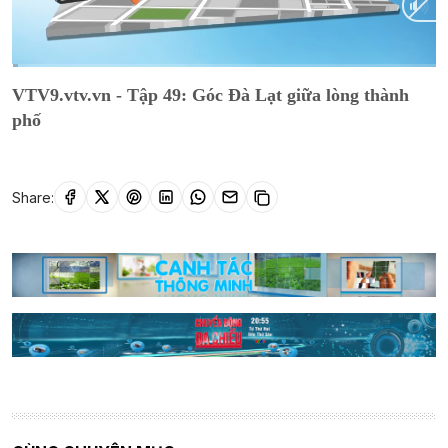
Current
0:01
/
Duration
9:39
VTV9.vtv.vn - Tập 49: Góc Đà Lạt giữa lòng thành
Time
phố
Share: