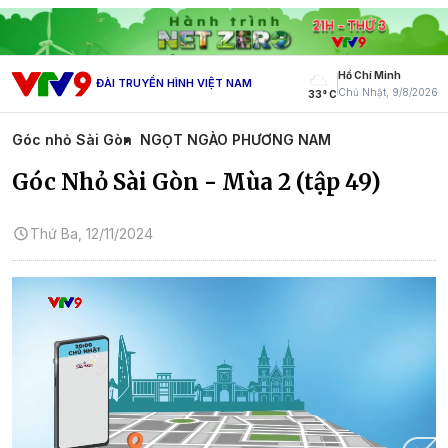
Hồ Chí Minh
ĐÀI TRUYỀN HÌNH VIỆT NAM
Chủ Nhật, 9/8/2026
33° C
Góc nhỏ Sài Gòn
NGỌT NGÀO PHƯƠNG NAM
Góc Nhỏ Sài Gòn - Mùa 2 (tập 49)
Thứ Ba, 12/11/2024