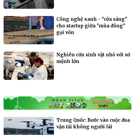
Công nghệ xanh - "cửa sáng"
cho startup giữa "mùa đông"
gọi vốn
Nghiên cứu sinh vật nhỏ với sứ
mệnh lớn
Trung Quốc: Bước vào cuộc đua
vận tải không người lái