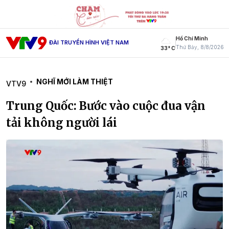
Hồ Chí Minh
ĐÀI TRUYỀN HÌNH VIỆT NAM
Thứ Bảy, 8/8/2026
33° C
NGHĨ MỚI LÀM THIỆT
VTV9
Trung Quốc: Bước vào cuộc đua vận
tải không người lái