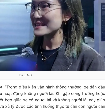
Bà LI MO
t: “Trong điều kiện vận hành thông thường, xe dẫn đầu
au hoạt động không người lái. Khi gặp công trường hoặc
ết hợp giữa xe có người lái và không người lái này giúp
vừa xử lý được các tình huống thực tế cần con người can