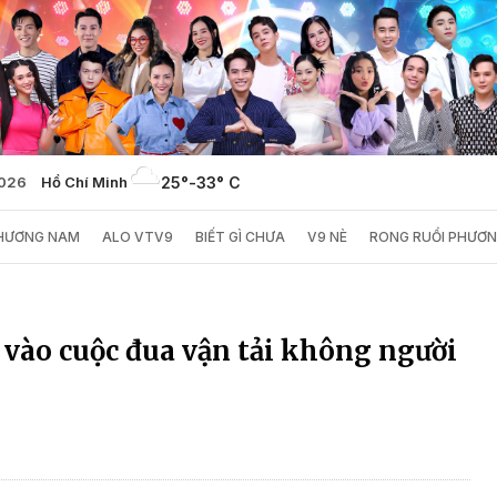
2026
Hồ Chí Minh
25°
-
33° C
PHƯƠNG NAM
ALO VTV9
BIẾT GÌ CHƯA
V9 NÈ
RONG RUỔI PHƯƠ
 vào cuộc đua vận tải không người