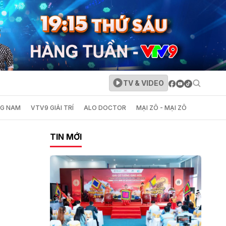
TV & VIDEO
NG NAM
VTV9 GIẢI TRÍ
ALO DOCTOR
MẠI ZÔ - MẠI ZÔ
TIN MỚI