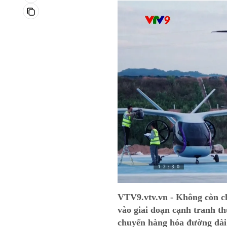
VTV9.vtv.vn - Không còn ch
vào giai đoạn cạnh tranh t
chuyển hàng hóa đường dài 