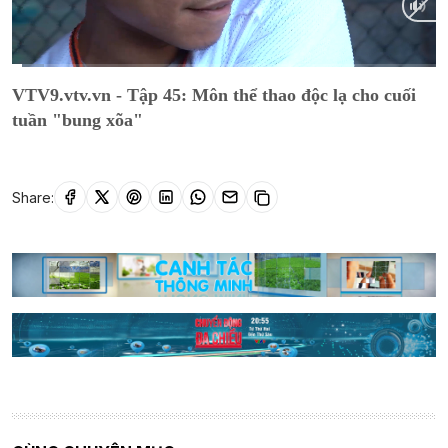
Current
0:13
/
Duration
9:35
VTV9.vtv.vn - Tập 45: Môn thể thao độc lạ cho cuối
Time
tuần "bung xõa"
Share: