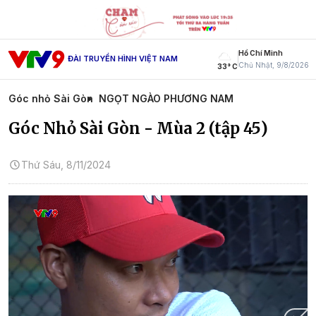
Hồ Chí Minh
ĐÀI TRUYỀN HÌNH VIỆT NAM
Chủ Nhật, 9/8/2026
33° C
Góc nhỏ Sài Gòn
NGỌT NGÀO PHƯƠNG NAM
Góc Nhỏ Sài Gòn - Mùa 2 (tập 45)
Thứ Sáu, 8/11/2024