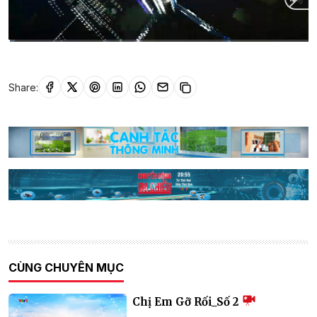
Current
0:01
/
Duration
7:31
Time
Share:
CÙNG CHUYÊN MỤC
Chị Em Gỡ Rối_Số 2