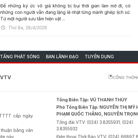
Để những ký ức vô giá không bị bụi thời gian làm mờ đi, có
những con người vẫn đang lặng lẽ nhặt từng mảnh ghép lịch sử.
Từ một người sưu tầm hiện vật ...
Thứ Ba, 28/4/2026
 TẦNG PHÁT SÓNG
BAN LÃNH ĐẠO
TUYỂN DỤNG
o VTV
CỔNG THÔNG
Tổng Biên Tập:
VŨ THANH THỦY
Phó Tổng Biên Tập:
NGUYỄN THỊ MỸ 
PHẠM QUỐC THẮNG, NGUYỄN TRỌN
-BTTTT cấp ngày
Tổng đài VTV:
(024) 3.8355931; (024)
3.8355932
 thuận bằng văn
ite này.
Điện thoại Thời Báo VTV:
(024) 66897 