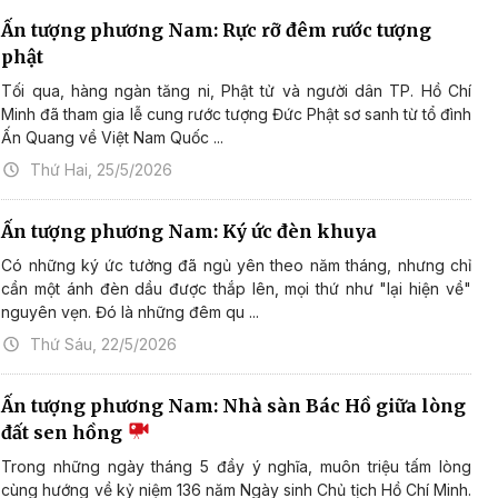
Ấn tượng phương Nam: Rực rỡ đêm rước tượng
phật
Tối qua, hàng ngàn tăng ni, Phật tử và người dân TP. Hồ Chí
Minh đã tham gia lễ cung rước tượng Đức Phật sơ sanh từ tổ đình
Ấn Quang về Việt Nam Quốc ...
Thứ Hai, 25/5/2026
Ấn tượng phương Nam: Ký ức đèn khuya
Có những ký ức tưởng đã ngủ yên theo năm tháng, nhưng chỉ
cần một ánh đèn dầu được thắp lên, mọi thứ như "lại hiện về"
nguyên vẹn. Đó là những đêm qu ...
Thứ Sáu, 22/5/2026
Ấn tượng phương Nam: Nhà sàn Bác Hồ giữa lòng
đất sen hồng
Trong những ngày tháng 5 đầy ý nghĩa, muôn triệu tấm lòng
cùng hướng về kỷ niệm 136 năm Ngày sinh Chủ tịch Hồ Chí Minh.