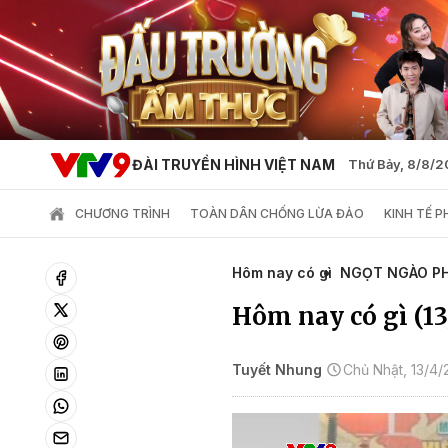
ĐÀI TRUYỀN HÌNH VIỆT NAM
Thứ Bảy, 8/8/
CHƯƠNG TRÌNH
TOÀN DÂN CHỐNG LỪA ĐẢO
KINH TẾ 
Hôm nay có gì
NGỌT NGÀO P
Hôm nay có gì (13
Tuyết Nhung
Chủ Nhật, 13/4/