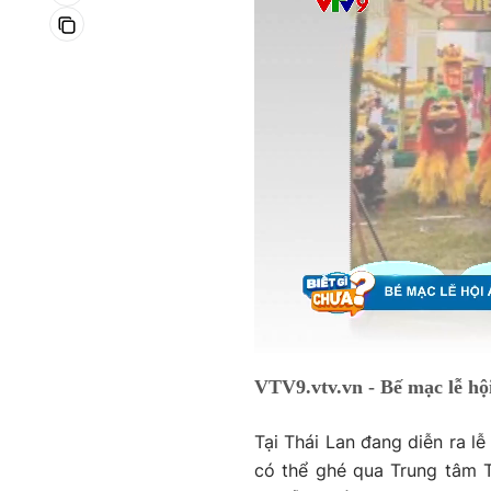
Current
0:19
/
Duration
0:29
VTV9.vtv.vn - Bế mạc lễ h
Time
Tại Thái Lan đang diễn ra lễ
có thể ghé qua Trung tâm T