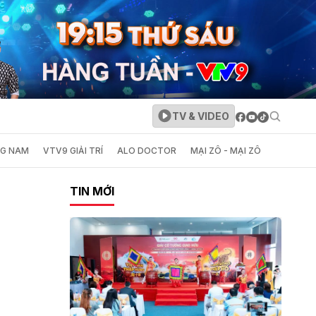
TV & VIDEO
NG NAM
VTV9 GIẢI TRÍ
ALO DOCTOR
MẠI ZÔ - MẠI ZÔ
TIN MỚI