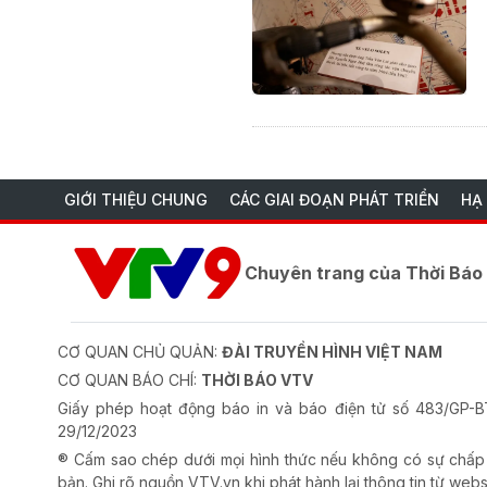
GIỚI THIỆU CHUNG
CÁC GIAI ĐOẠN PHÁT TRIỂN
HẠ
Chuyên trang của Thời Bá
CƠ QUAN CHỦ QUẢN:
ĐÀI TRUYỀN HÌNH VIỆT NAM
CƠ QUAN BÁO CHÍ:
THỜI BÁO VTV
Giấy phép hoạt động báo in và báo điện tử số 483/GP
29/12/2023
® Cấm sao chép dưới mọi hình thức nếu không có sự chấp
bản. Ghi rõ nguồn VTV.vn khi phát hành lại thông tin từ webs