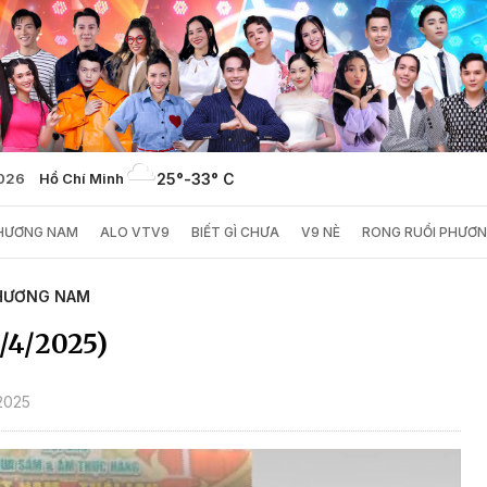
2026
Hồ Chí Minh
25°
-
33° C
PHƯƠNG NAM
ALO VTV9
BIẾT GÌ CHƯA
V9 NÈ
RONG RUỔI PHƯƠ
HƯƠNG NAM
/4/2025)
2025