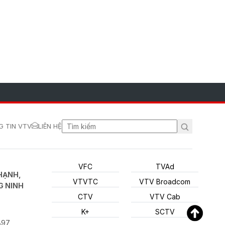
 TIN VTV
LIÊN HỆ
VFC
TVAd
HẠNH,
VTVTC
VTV Broadcom
G NINH
CTV
VTV Cab
K+
SCTV
897