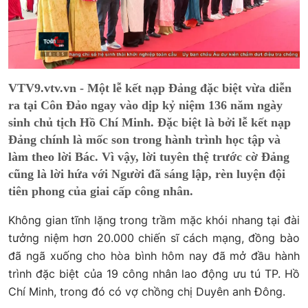
VTV9.vtv.vn - Một lễ kết nạp Đảng đặc biệt vừa diễn
ra tại Côn Đảo ngay vào dịp kỷ niệm 136 năm ngày
sinh chủ tịch Hồ Chí Minh. Đặc biệt là bởi lễ kết nạp
Đảng chính là mốc son trong hành trình học tập và
làm theo lời Bác. Vì vậy, lời tuyên thệ trước cờ Đảng
cũng là lời hứa với Người đã sáng lập, rèn luyện đội
tiên phong của giai cấp công nhân.
Không gian tĩnh lặng trong trầm mặc khói nhang tại đài
tưởng niệm hơn 20.000 chiến sĩ cách mạng, đồng bào
đã ngã xuống cho hòa bình hôm nay đã mở đầu hành
trình đặc biệt của 19 công nhân lao động ưu tú TP. Hồ
Chí Minh, trong đó có vợ chồng chị Duyên anh Đông.