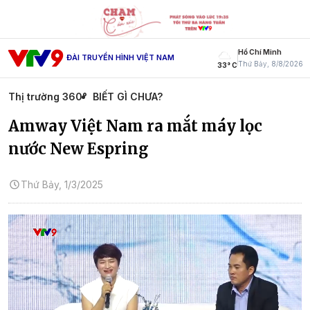
Hồ Chí Minh
ĐÀI TRUYỀN HÌNH VIỆT NAM
Thứ Bảy, 8/8/2026
33° C
Thị trường 360°
BIẾT GÌ CHƯA?
Amway Việt Nam ra mắt máy lọc
nước New Espring
Thứ Bảy, 1/3/2025