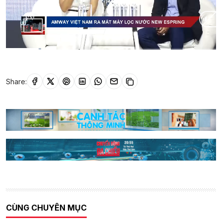
Current
0:09
/
Duration
1:00
Time
Share:
CÙNG CHUYÊN MỤC